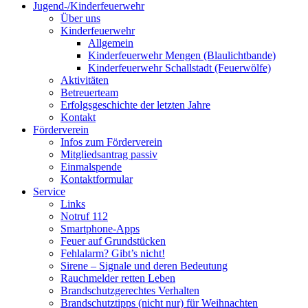
Jugend-/Kinderfeuerwehr
Über uns
Kinderfeuerwehr
Allgemein
Kinderfeuerwehr Mengen (Blaulichtbande)
Kinderfeuerwehr Schallstadt (Feuerwölfe)
Aktivitäten
Betreuerteam
Erfolgsgeschichte der letzten Jahre
Kontakt
Förderverein
Infos zum Förderverein
Mitgliedsantrag passiv
Einmalspende
Kontaktformular
Service
Links
Notruf 112
Smartphone-Apps
Feuer auf Grundstücken
Fehlalarm? Gibt’s nicht!
Sirene – Signale und deren Bedeutung
Rauchmelder retten Leben
Brandschutzgerechtes Verhalten
Brandschutztipps (nicht nur) für Weihnachten