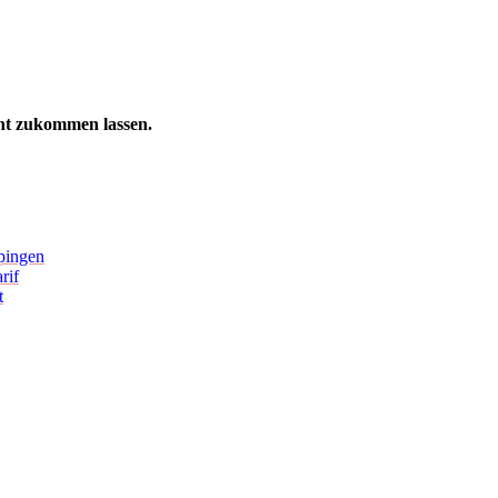
ht zukommen lassen.
pingen
rif
t