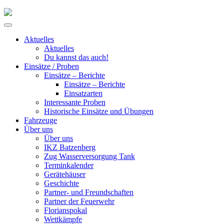
Skip
to
Primary
content
Menu
Aktuelles
Aktuelles
Du kannst das auch!
Einsätze / Proben
Einsätze – Berichte
Einsätze – Berichte
Einsatzarten
Interessante Proben
Historische Einsätze und Übungen
Fahrzeuge
Über uns
Über uns
IKZ Batzenberg
Zug Wasserversorgung Tank
Terminkalender
Gerätehäuser
Geschichte
Partner- und Freundschaften
Partner der Feuerwehr
Florianspokal
Wettkämpfe