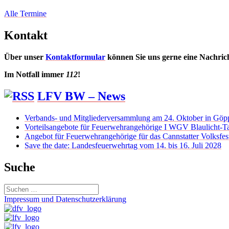
Alle Termine
Kontakt
Über unser
Kontaktformular
können Sie uns gerne eine Nachric
Im Notfall immer
112
!
LFV BW – News
Verbands- und Mitgliederversammlung am 24. Oktober in Göp
Vorteilsangebote für Feuerwehrangehörige I WGV Blaulicht-Ta
Angebot für Feuerwehrangehörige für das Cannstatter Volksfes
Save the date: Landesfeuerwehrtag vom 14. bis 16. Juli 2028
Suche
Suchen
nach:
Impressum und Datenschutzerklärung