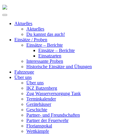
Skip
to
Primary
content
Menu
Aktuelles
Aktuelles
Du kannst das auch!
Einsätze / Proben
Einsätze – Berichte
Einsätze – Berichte
Einsatzarten
Interessante Proben
Historische Einsätze und Übungen
Fahrzeuge
Über uns
Über uns
IKZ Batzenberg
Zug Wasserversorgung Tank
Terminkalender
Gerätehäuser
Geschichte
Partner- und Freundschaften
Partner der Feuerwehr
Florianspokal
Wettkämpfe