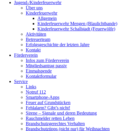
Jugend-/Kinderfeuerwehr
Über uns
Kinderfeuerwehr
Allgemein
Kinderfeuerwehr Mengen (Blaulichtbande)
Kinderfeuerwehr Schallstadt (Feuerwölfe)
Aktivitäten
Betreuerteam
Erfolgsgeschichte der letzten Jahre
Kontakt
Förderverein
Infos zum Förderverein
Mitgliedsantrag passiv
Einmalspende
Kontaktformular
Service
Links
Notruf 112
Smartphone-Apps
Feuer auf Grundstücken
Fehlalarm? Gibt’s nicht!
Sirene – Signale und deren Bedeutung
Rauchmelder retten Leben
Brandschutzgerechtes Verhalten
Brandschutztipps (nicht nur) für Weihnachten