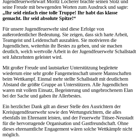
Jugendfeuerwehrwart Moritz Locherer brachte seinen Stolz und
seine Freude mit bewegenden Worten zum Ausdruck und sagte:
„Ihr seid einfach eine tolle Truppe! Ihr habt das klasse
gemacht. Ihr seid absolute Spitze!“
Für unsere Jugendfeuerwehr sind diese Erfolge von
außerordentlicher Bedeutung. Sie zeigen, dass sich harte Arbeit,
Teamgeist und Leidenschaft auszahlen. Sie motivieren die
Jugendlichen, weiterhin ihr Bestes zu geben, und sie machen
deutlich, welch wertvolle Arbeit in der Jugendfeuerwehr Schallstadt
seit Jahrzehnten geleistet wird.
Mit großer Freude und lautstarker Unterstützung begleitete
wiederum eine sehr große Fangemeinschaft unsere Mannschaften
beim Wettkampf. Einmal mehr stellte Schallstadt mit deutlichem
Abstand die größte Gruppe an Unterstützern. Alle Jugendlichen
waren mit vollem Einsatz, Begeisterung und ungebrochenem Elan
bei der Sache und gaben ihr Allerbestes.
Ein herzlicher Dank gilt an dieser Stelle den Ausrichtern der
Kreisjugendfeuerwehr sowie den Wertungsrichtern, die alles
ebenfalls im Ehrenamt leisten, und der Feuerwehr Titisee-Neustadt
für die hervorragende Organisation und Gastfreundschaft. Ohne
dieses ehrenamtliche Engagement wären solche Wettkämpfe nicht
möglich.