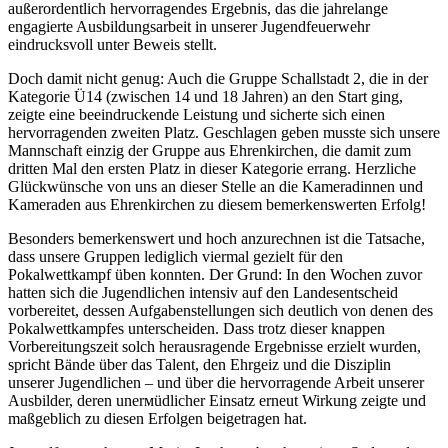
außerordentlich hervorragendes Ergebnis, das die jahrelange
engagierte Ausbildungsarbeit in unserer Jugendfeuerwehr
eindrucksvoll unter Beweis stellt.
Doch damit nicht genug: Auch die Gruppe Schallstadt 2, die in der
Kategorie Ü14 (zwischen 14 und 18 Jahren) an den Start ging,
zeigte eine beeindruckende Leistung und sicherte sich einen
hervorragenden zweiten Platz. Geschlagen geben musste sich unsere
Mannschaft einzig der Gruppe aus Ehrenkirchen, die damit zum
dritten Mal den ersten Platz in dieser Kategorie errang. Herzliche
Glückwünsche von uns an dieser Stelle an die Kameradinnen und
Kameraden aus Ehrenkirchen zu diesem bemerkenswerten Erfolg!
Besonders bemerkenswert und hoch anzurechnen ist die Tatsache,
dass unsere Gruppen lediglich viermal gezielt für den
Pokalwettkampf üben konnten. Der Grund: In den Wochen zuvor
hatten sich die Jugendlichen intensiv auf den Landesentscheid
vorbereitet, dessen Aufgabenstellungen sich deutlich von denen des
Pokalwettkampfes unterscheiden. Dass trotz dieser knappen
Vorbereitungszeit solch herausragende Ergebnisse erzielt wurden,
spricht Bände über das Talent, den Ehrgeiz und die Disziplin
unserer Jugendlichen – und über die hervorragende Arbeit unserer
Ausbilder, deren unerмüdlicher Einsatz erneut Wirkung zeigte und
maßgeblich zu diesen Erfolgen beigetragen hat.