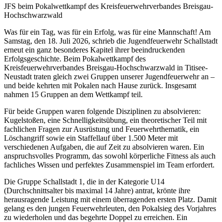
JFS beim Pokalwettkampf des Kreisfeuerwehrverbandes Breisgau-
Hochschwarzwald
Was für ein Tag, was für ein Erfolg, was für eine Mannschaft! Am
Samstag, den 18. Juli 2026, schrieb die Jugendfeuerwehr Schallstadt
erneut ein ganz besonderes Kapitel ihrer beeindruckenden
Erfolgsgeschichte. Beim Pokalwettkampf des
Kreisfeuerwehrverbandes Breisgau-Hochschwarzwald in Titisee-
Neustadt traten gleich zwei Gruppen unserer Jugendfeuerwehr an –
und beide kehrten mit Pokalen nach Hause zurück. Insgesamt
nahmen 15 Gruppen an dem Wettkampf teil.
Für beide Gruppen waren folgende Disziplinen zu absolvieren:
Kugelstoßen, eine Schnelligkeitsübung, ein theoretischer Teil mit
fachlichen Fragen zur Ausrüstung und Feuerwehrthematik, ein
Löschangriff sowie ein Staffellauf über 1.500 Meter mit
verschiedenen Aufgaben, die auf Zeit zu absolvieren waren. Ein
anspruchsvolles Programm, das sowohl körperliche Fitness als auch
fachliches Wissen und perfektes Zusammenspiel im Team erfordert.
Die Gruppe Schallstadt 1, die in der Kategorie U14
(Durchschnittsalter bis maximal 14 Jahre) antrat, krönte ihre
herausragende Leistung mit einem überragenden ersten Platz. Damit
gelang es den jungen Feuerwehrleuten, den Pokalsieg des Vorjahres
zu wiederholen und das begehrte Doppel zu erreichen. Ein