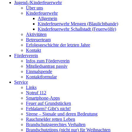
Jugend-/Kinderfeuerwehr
Über uns
Kinderfeuerwehr
Allgemein
Kinderfeuerwehr Mengen (Blaulichtbande)
Kinderfeuerwehr Schallstadt (Feuerwölfe)
Aktivitäten
Betreuerteam
Erfolgsgeschichte der letzten Jahre
Kontakt
Förderverein
Infos zum Förderverein
Mitgliedsantrag passiv
Einmalspende
Kontaktformular
Service
Links
Notruf 112
Smartphone-Apps
Feuer auf Grundstücken
Fehlalarm? Gibt’s nicht!
Sirene – Signale und deren Bedeutung
Rauchmelder retten Leben
Brandschutzgerechtes Verhalten
Brandschutztipps (nicht nur) für Weihnachten