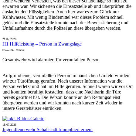
keine weiteren Verletzten, was bei dieser Schadenlage so nicht zu
erwarten war. Wir sicherten die Einsatzstelle ab und überprüften die
auslaufenden Flüssigkeiten. Auch hier war es zum Glück nur
Kühlwasser. Mit wenig Bindemittel war dieses Problem schnell
gelöst und die Einsatzstelle konnte nach der Beweissicherung und
Unfallaufnahme durch die Polizei an diese übergeben werden.
21.07.2026
H1 Hilfeleistung – Person in Zwangslage
[Einsatz Nr.: 2026/24]
Gesamtwehr wird alarmiert für verunfallten Person
Aufgrund einer verunfallten Person im häuslichen Umfeld wurden
wir zur Türöffnung gerufen. Nach unserer Information war die
Person verletzt und hat um Hilfe gerufen. Schnell waren wir vor Ort
und konnten beruhigt feststellen, dass eine Nachbarin dir Türe
bereits geöffnet hat. Die Person konnte an den Rettungsdienst
übergeben werden und wir konnten nach kurzer Zeit wieder in
unsere Gerätehäuser einrücken.
18.07.2026
Jugendfeuerwehr Schallstadt triumphiert erneut