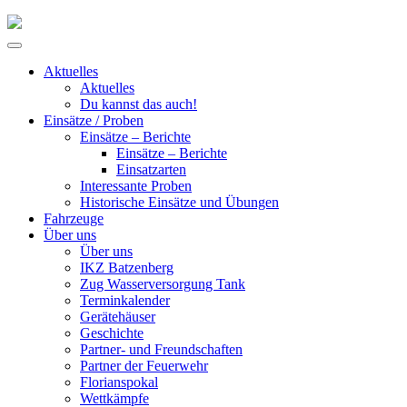
Skip
to
Primary
content
Menu
Aktuelles
Aktuelles
Du kannst das auch!
Einsätze / Proben
Einsätze – Berichte
Einsätze – Berichte
Einsatzarten
Interessante Proben
Historische Einsätze und Übungen
Fahrzeuge
Über uns
Über uns
IKZ Batzenberg
Zug Wasserversorgung Tank
Terminkalender
Gerätehäuser
Geschichte
Partner- und Freundschaften
Partner der Feuerwehr
Florianspokal
Wettkämpfe