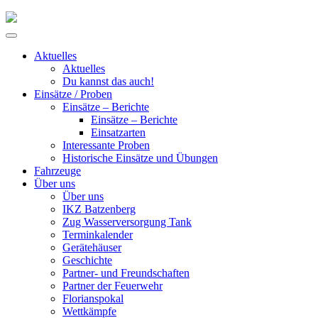
Skip
to
Primary
content
Menu
Aktuelles
Aktuelles
Du kannst das auch!
Einsätze / Proben
Einsätze – Berichte
Einsätze – Berichte
Einsatzarten
Interessante Proben
Historische Einsätze und Übungen
Fahrzeuge
Über uns
Über uns
IKZ Batzenberg
Zug Wasserversorgung Tank
Terminkalender
Gerätehäuser
Geschichte
Partner- und Freundschaften
Partner der Feuerwehr
Florianspokal
Wettkämpfe