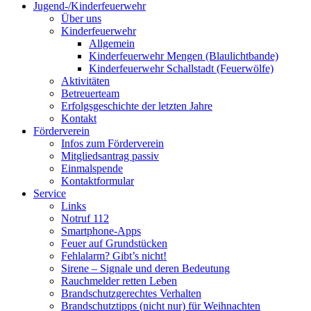
Jugend-/Kinderfeuerwehr
Über uns
Kinderfeuerwehr
Allgemein
Kinderfeuerwehr Mengen (Blaulichtbande)
Kinderfeuerwehr Schallstadt (Feuerwölfe)
Aktivitäten
Betreuerteam
Erfolgsgeschichte der letzten Jahre
Kontakt
Förderverein
Infos zum Förderverein
Mitgliedsantrag passiv
Einmalspende
Kontaktformular
Service
Links
Notruf 112
Smartphone-Apps
Feuer auf Grundstücken
Fehlalarm? Gibt’s nicht!
Sirene – Signale und deren Bedeutung
Rauchmelder retten Leben
Brandschutzgerechtes Verhalten
Brandschutztipps (nicht nur) für Weihnachten