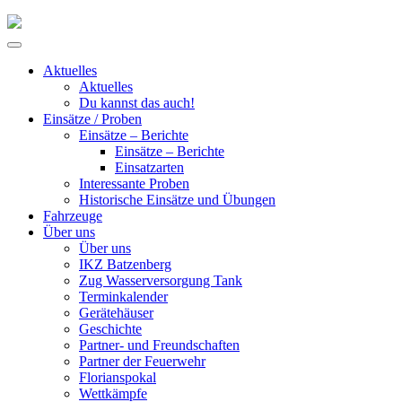
Skip
to
Primary
content
Menu
Aktuelles
Aktuelles
Du kannst das auch!
Einsätze / Proben
Einsätze – Berichte
Einsätze – Berichte
Einsatzarten
Interessante Proben
Historische Einsätze und Übungen
Fahrzeuge
Über uns
Über uns
IKZ Batzenberg
Zug Wasserversorgung Tank
Terminkalender
Gerätehäuser
Geschichte
Partner- und Freundschaften
Partner der Feuerwehr
Florianspokal
Wettkämpfe