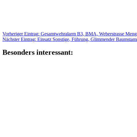
Beitragsnavigation
Vorheriger
Vorheriger Eintrag:
Gesamtwehralarm B3, BMA, Weberstrasse Meng
Nächster
Eintrag:
Nächster Eintrag:
Einsatz Sonstige, Führung, Glimmender Baumsta
Eintrag:
Besonders interessant: