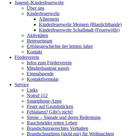
Jugend-/Kinderfeuerwehr
Über uns
Kinderfeuerwehr
Allgemein
Kinderfeuerwehr Mengen (Blaulichtbande)
Kinderfeuerwehr Schallstadt (Feuerwölfe)
Aktivitäten
Betreuerteam
Erfolgsgeschichte der letzten Jahre
Kontakt
Förderverein
Infos zum Förderverein
Mitgliedsantrag passiv
Einmalspende
Kontaktformular
Service
Links
Notruf 112
Smartphone-Apps
Feuer auf Grundstücken
Fehlalarm? Gibt’s nicht!
Sirene – Signale und deren Bedeutung
Rauchmelder retten Leben
Brandschutzgerechtes Verhalten
Brandschutztipps (nicht nur) für Weihnachten