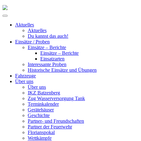
Skip
to
Primary
content
Menu
Aktuelles
Aktuelles
Du kannst das auch!
Einsätze / Proben
Einsätze – Berichte
Einsätze – Berichte
Einsatzarten
Interessante Proben
Historische Einsätze und Übungen
Fahrzeuge
Über uns
Über uns
IKZ Batzenberg
Zug Wasserversorgung Tank
Terminkalender
Gerätehäuser
Geschichte
Partner- und Freundschaften
Partner der Feuerwehr
Florianspokal
Wettkämpfe