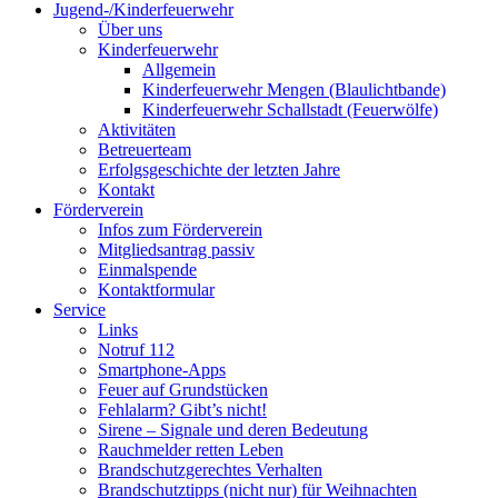
Jugend-/Kinderfeuerwehr
Über uns
Kinderfeuerwehr
Allgemein
Kinderfeuerwehr Mengen (Blaulichtbande)
Kinderfeuerwehr Schallstadt (Feuerwölfe)
Aktivitäten
Betreuerteam
Erfolgsgeschichte der letzten Jahre
Kontakt
Förderverein
Infos zum Förderverein
Mitgliedsantrag passiv
Einmalspende
Kontaktformular
Service
Links
Notruf 112
Smartphone-Apps
Feuer auf Grundstücken
Fehlalarm? Gibt’s nicht!
Sirene – Signale und deren Bedeutung
Rauchmelder retten Leben
Brandschutzgerechtes Verhalten
Brandschutztipps (nicht nur) für Weihnachten