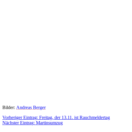
Bilder:
Andreas Berger
Beitragsnavigation
Vorheriger
Vorheriger Eintrag:
Freitag, der 13.11. ist Rauchmeldertag
Nächster
Eintrag:
Nächster Eintrag:
Martinsumzug
Eintrag: