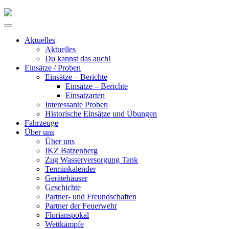
Skip
to
Primary
content
Menu
Aktuelles
Aktuelles
Du kannst das auch!
Einsätze / Proben
Einsätze – Berichte
Einsätze – Berichte
Einsatzarten
Interessante Proben
Historische Einsätze und Übungen
Fahrzeuge
Über uns
Über uns
IKZ Batzenberg
Zug Wasserversorgung Tank
Terminkalender
Gerätehäuser
Geschichte
Partner- und Freundschaften
Partner der Feuerwehr
Florianspokal
Wettkämpfe