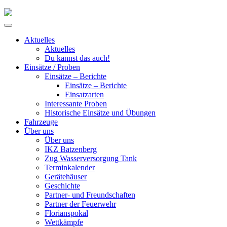
Skip
to
Primary
content
Menu
Aktuelles
Aktuelles
Du kannst das auch!
Einsätze / Proben
Einsätze – Berichte
Einsätze – Berichte
Einsatzarten
Interessante Proben
Historische Einsätze und Übungen
Fahrzeuge
Über uns
Über uns
IKZ Batzenberg
Zug Wasserversorgung Tank
Terminkalender
Gerätehäuser
Geschichte
Partner- und Freundschaften
Partner der Feuerwehr
Florianspokal
Wettkämpfe