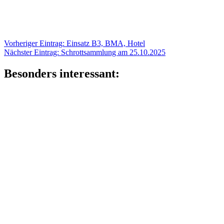
Beitragsnavigation
Vorheriger
Vorheriger Eintrag:
Einsatz B3, BMA, Hotel
Nächster
Eintrag:
Nächster Eintrag:
Schrottsammlung am 25.10.2025
Eintrag:
Besonders interessant: