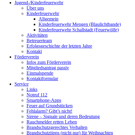
Jugend-/Kinderfeuerwehr
Über uns
Kinderfeuerwehr
Allgemein
Kinderfeuerwehr Mengen (Blaulichtbande)
Kinderfeuerwehr Schallstadt (Feuerwölfe)
Aktivitäten
Betreuerteam
Erfolgsgeschichte der letzten Jahre
Kontakt
Förderverein
Infos zum Förderverein
Mitgliedsantrag passiv
Einmalspende
Kontaktformular
Service
Links
Notruf 112
Smartphone-Apps
Feuer auf Grundstücken
Fehlalarm? Gibt’s nicht!
Sirene – Signale und deren Bedeutung
Rauchmelder retten Leben
Brandschutzgerechtes Verhalten
Brandschutztipps (nicht nur) für Weihnachten