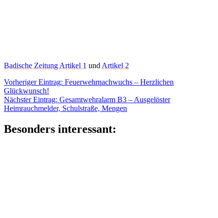
Badische Zeitung Artikel 1
und
Artikel 2
Beitragsnavigation
Vorheriger
Vorheriger Eintrag:
Feuerwehrnachwuchs – Herzlichen
Eintrag:
Glückwunsch!
Nächster
Nächster Eintrag:
Gesamtwehralarm B3 – Ausgelöster
Eintrag:
Heimrauchmelder, Schulstraße, Mengen
Besonders interessant: