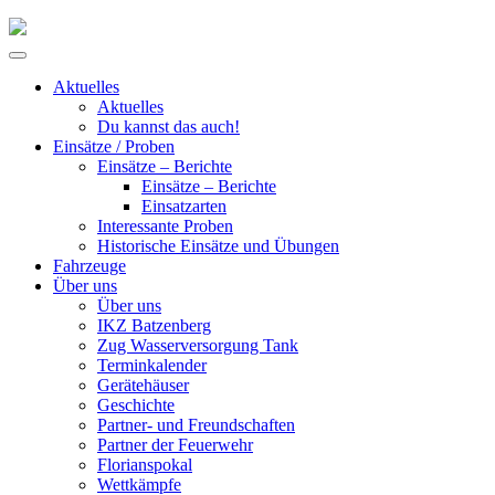
Skip
to
Primary
content
Menu
Aktuelles
Aktuelles
Du kannst das auch!
Einsätze / Proben
Einsätze – Berichte
Einsätze – Berichte
Einsatzarten
Interessante Proben
Historische Einsätze und Übungen
Fahrzeuge
Über uns
Über uns
IKZ Batzenberg
Zug Wasserversorgung Tank
Terminkalender
Gerätehäuser
Geschichte
Partner- und Freundschaften
Partner der Feuerwehr
Florianspokal
Wettkämpfe