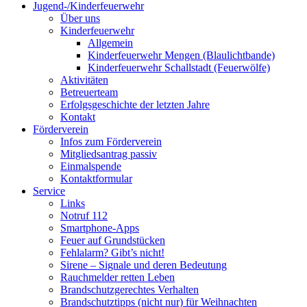
Jugend-/Kinderfeuerwehr
Über uns
Kinderfeuerwehr
Allgemein
Kinderfeuerwehr Mengen (Blaulichtbande)
Kinderfeuerwehr Schallstadt (Feuerwölfe)
Aktivitäten
Betreuerteam
Erfolgsgeschichte der letzten Jahre
Kontakt
Förderverein
Infos zum Förderverein
Mitgliedsantrag passiv
Einmalspende
Kontaktformular
Service
Links
Notruf 112
Smartphone-Apps
Feuer auf Grundstücken
Fehlalarm? Gibt’s nicht!
Sirene – Signale und deren Bedeutung
Rauchmelder retten Leben
Brandschutzgerechtes Verhalten
Brandschutztipps (nicht nur) für Weihnachten