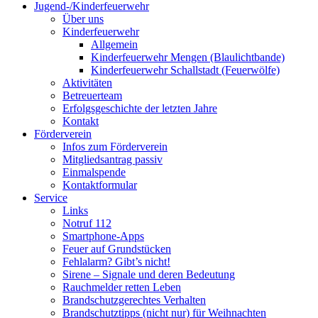
Jugend-/Kinderfeuerwehr
Über uns
Kinderfeuerwehr
Allgemein
Kinderfeuerwehr Mengen (Blaulichtbande)
Kinderfeuerwehr Schallstadt (Feuerwölfe)
Aktivitäten
Betreuerteam
Erfolgsgeschichte der letzten Jahre
Kontakt
Förderverein
Infos zum Förderverein
Mitgliedsantrag passiv
Einmalspende
Kontaktformular
Service
Links
Notruf 112
Smartphone-Apps
Feuer auf Grundstücken
Fehlalarm? Gibt’s nicht!
Sirene – Signale und deren Bedeutung
Rauchmelder retten Leben
Brandschutzgerechtes Verhalten
Brandschutztipps (nicht nur) für Weihnachten