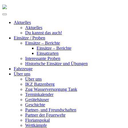
Skip
to
Primary
content
Menu
Aktuelles
Aktuelles
Du kannst das auch!
Einsätze / Proben
Einsätze – Berichte
Einsätze – Berichte
Einsatzarten
Interessante Proben
Historische Einsätze und Übungen
Fahrzeuge
Über uns
Über uns
IKZ Batzenberg
Zug Wasserversorgung Tank
Terminkalender
Gerätehäuser
Geschichte
Partner- und Freundschaften
Partner der Feuerwehr
Florianspokal
Wettkämpfe