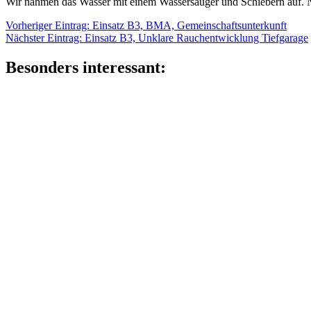
Wir nahmen das Wasser mit einem Wassersauger und Schiebern auf. N
Beitragsnavigation
Vorheriger
Vorheriger Eintrag:
Einsatz B3, BMA, Gemeinschaftsunterkunft
Nächster
Eintrag:
Nächster Eintrag:
Einsatz B3, Unklare Rauchentwicklung Tiefgarage
Eintrag:
Besonders interessant: