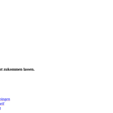
ht zukommen lassen.
pingen
rif
t