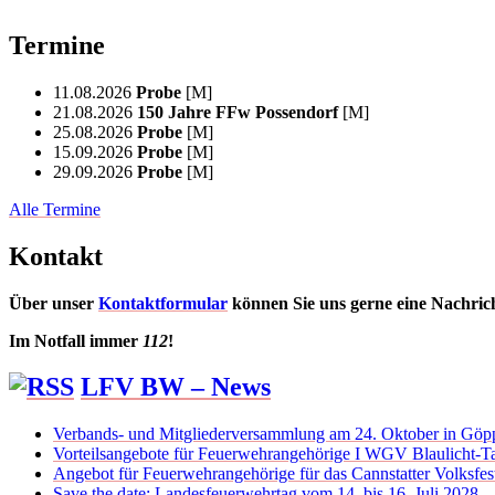
Termine
11.08.2026
Probe
[M]
21.08.2026
150 Jahre FFw Possendorf
[M]
25.08.2026
Probe
[M]
15.09.2026
Probe
[M]
29.09.2026
Probe
[M]
Alle Termine
Kontakt
Über unser
Kontaktformular
können Sie uns gerne eine Nachric
Im Notfall immer
112
!
LFV BW – News
Verbands- und Mitgliederversammlung am 24. Oktober in Göp
Vorteilsangebote für Feuerwehrangehörige I WGV Blaulicht-Ta
Angebot für Feuerwehrangehörige für das Cannstatter Volksfes
Save the date: Landesfeuerwehrtag vom 14. bis 16. Juli 2028