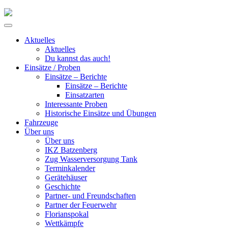
Skip
to
Primary
content
Menu
Aktuelles
Aktuelles
Du kannst das auch!
Einsätze / Proben
Einsätze – Berichte
Einsätze – Berichte
Einsatzarten
Interessante Proben
Historische Einsätze und Übungen
Fahrzeuge
Über uns
Über uns
IKZ Batzenberg
Zug Wasserversorgung Tank
Terminkalender
Gerätehäuser
Geschichte
Partner- und Freundschaften
Partner der Feuerwehr
Florianspokal
Wettkämpfe