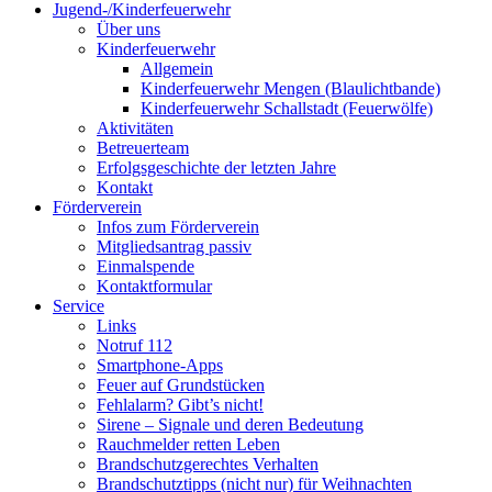
Jugend-/Kinderfeuerwehr
Über uns
Kinderfeuerwehr
Allgemein
Kinderfeuerwehr Mengen (Blaulichtbande)
Kinderfeuerwehr Schallstadt (Feuerwölfe)
Aktivitäten
Betreuerteam
Erfolgsgeschichte der letzten Jahre
Kontakt
Förderverein
Infos zum Förderverein
Mitgliedsantrag passiv
Einmalspende
Kontaktformular
Service
Links
Notruf 112
Smartphone-Apps
Feuer auf Grundstücken
Fehlalarm? Gibt’s nicht!
Sirene – Signale und deren Bedeutung
Rauchmelder retten Leben
Brandschutzgerechtes Verhalten
Brandschutztipps (nicht nur) für Weihnachten