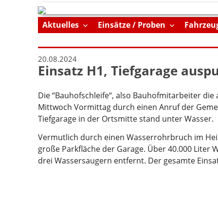
Skip
Aktuelles
Einsätze / Proben
Fahrzeu
to
content
20.08.2024
Einsatz H1, Tiefgarage aus
Die “Bauhofschleife“, also Bauhofmitarbeiter di
Mittwoch Vormittag durch einen Anruf der Gemei
Tiefgarage in der Ortsmitte stand unter Wasser.
Vermutlich durch einen Wasserrohrbruch im Heizu
große Parkfläche der Garage. Über 40.000 Lite
drei Wassersaugern entfernt. Der gesamte Einsat