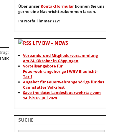
Über unser
Kontaktformular
können Sie uns
gerne eine Nachricht zukommen lassen.
Im Notfall immer
112
!
LFV BW – NEWS
trag:
Verbands- und Mitgliederversammlung
Nächster
INIK
am 24. Oktober in Göppingen
Eintrag:
Vorteilsangebote für
Feuerwehrangehörige I WGV Blaulicht-
Tarif
Angebot für Feuerwehrangehörige für das
Cannstatter Volksfest
Save the date: Landesfeuerwehrtag vom
14. bis 16. Juli 2028
SUCHE