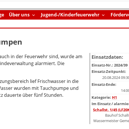
ge
Über uns
Jugend-/Kinderfeuerwehr
Förderv
pumpen
e auch in der Feuerwehr sind, wurde am
Einsatzdaten:
ndeverwaltung alarmiert. Die
Einsatz-Nr.: 2024/39
Einsatz-Zeitpunkt:
20.08.2024 09:3
ngsbereich lief Frischwasser in die
Einsatz-Ende:
r Wasser wurden mit Tauchpumpe und
14:0
z dauerte über fünf Stunden.
Kategorie:
H1
Im Einsatz / alarmie
Schallst. 1/45 (LF20
Bauhof Schall
Wassermeister Gem