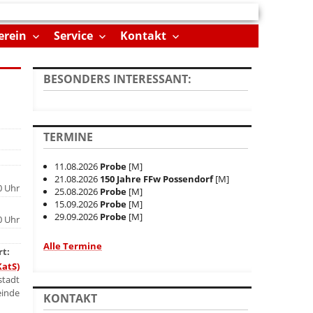
erein
Service
Kontakt
BESONDERS INTERESSANT:
TERMINE
11.08.2026
Probe
[M]
21.08.2026
150 Jahre FFw Possendorf
[M]
0 Uhr
25.08.2026
Probe
[M]
15.09.2026
Probe
[M]
29.09.2026
Probe
[M]
0 Uhr
Alle Termine
rt:
KatS)
stadt
einde
KONTAKT