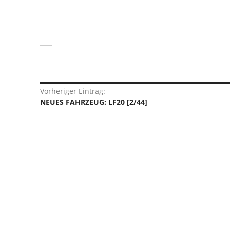
Beitragsnavigation
Vorheriger Eintrag:
Vorheriger
NEUES FAHRZEUG: LF20 [2/44]
Eintrag: