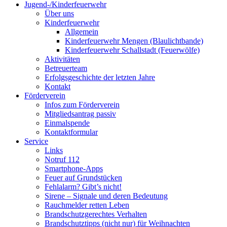
Jugend-/Kinderfeuerwehr
Über uns
Kinderfeuerwehr
Allgemein
Kinderfeuerwehr Mengen (Blaulichtbande)
Kinderfeuerwehr Schallstadt (Feuerwölfe)
Aktivitäten
Betreuerteam
Erfolgsgeschichte der letzten Jahre
Kontakt
Förderverein
Infos zum Förderverein
Mitgliedsantrag passiv
Einmalspende
Kontaktformular
Service
Links
Notruf 112
Smartphone-Apps
Feuer auf Grundstücken
Fehlalarm? Gibt’s nicht!
Sirene – Signale und deren Bedeutung
Rauchmelder retten Leben
Brandschutzgerechtes Verhalten
Brandschutztipps (nicht nur) für Weihnachten