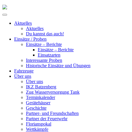
Skip
to
Primary
content
Menu
Aktuelles
Aktuelles
Du kannst das auch!
Einsätze / Proben
Einsätze – Berichte
Einsätze – Berichte
Einsatzarten
Interessante Proben
Historische Einsätze und Übungen
Fahrzeuge
Über uns
Über uns
IKZ Batzenberg
Zug Wasserversorgung Tank
Terminkalender
Gerätehäuser
Geschichte
Partner- und Freundschaften
Partner der Feuerwehr
Florianspokal
Wettkämpfe