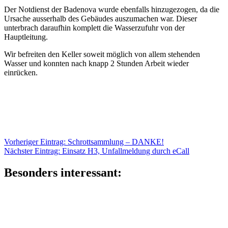
Der Notdienst der Badenova wurde ebenfalls hinzugezogen, da die
Ursache ausserhalb des Gebäudes auszumachen war. Dieser
unterbrach daraufhin komplett die Wasserzufuhr von der
Hauptleitung.
Wir befreiten den Keller soweit möglich von allem stehenden
Wasser und konnten nach knapp 2 Stunden Arbeit wieder
einrücken.
Beitragsnavigation
Vorheriger
Vorheriger Eintrag:
Schrottsammlung – DANKE!
Nächster
Eintrag:
Nächster Eintrag:
Einsatz H3, Unfallmeldung durch eCall
Eintrag:
Besonders interessant: