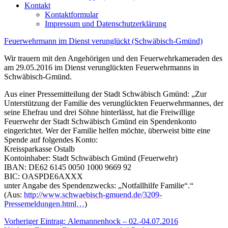
Kontakt
Kontaktformular
Impressum und Datenschutzerklärung
Feuerwehrmann im Dienst verunglückt (Schwäbisch-Gmünd)
Wir trauern mit den Angehörigen und den Feuerwehrkameraden des
am 29.05.2016 im Dienst verunglückten Feuerwehrmanns in
Schwäbisch-Gmünd.
Aus einer Pressemitteilung der Stadt Schwäbisch Gmünd: „Zur
Unterstützung der Familie des verunglückten Feuerwehrmannes, der
seine Ehefrau und drei Söhne hinterlässt, hat die Freiwillige
Feuerwehr der Stadt Schwäbisch Gmünd ein Spendenkonto
eingerichtet. Wer der Familie helfen möchte, überweist bitte eine
Spende auf folgendes Konto:
Kreissparkasse Ostalb
Kontoinhaber: Stadt Schwäbisch Gmünd (Feuerwehr)
IBAN: DE62 6145 0050 1000 9669 92
BIC: OASPDE6AXXX
unter Angabe des Spendenzwecks: „Notfallhilfe Familie“.“
(Aus:
http://www.schwaebisch-gmuend.de/3209-
Pressemeldungen.html…
)
Beitragsnavigation
Vorheriger
Vorheriger Eintrag:
Alemannenhock – 02.-04.07.2016