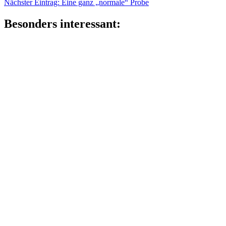
Nächster
Eintrag:
Nächster Eintrag:
Eine ganz „normale“ Probe
Eintrag:
Besonders interessant: