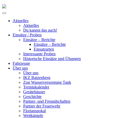
Skip
to
Primary
content
Menu
Aktuelles
Aktuelles
Du kannst das auch!
Einsätze / Proben
Einsätze – Berichte
Einsätze – Berichte
Einsatzarten
Interessante Proben
Historische Einsätze und Übungen
Fahrzeuge
Über uns
Über uns
IKZ Batzenberg
Zug Wasserversorgung Tank
Terminkalender
Gerätehäuser
Geschichte
Partner- und Freundschaften
Partner der Feuerwehr
Florianspokal
Wettkämpfe