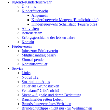
Jugend-/Kinderfeuerwehr
Über uns
Kinderfeuerwehr
Allgemein
Kinderfeuerwehr Mengen (Blaulichtbande)
Kinderfeuerwehr Schallstadt (Feuerwölfe)
Aktivitäten
Betreuerteam
Erfolgsgeschichte der letzten Jahre
Kontakt
Förderverein
Infos zum Förderverein
Mitgliedsantrag passiv
Einmalspende
Kontaktformular
Service
Links
Notruf 112
Smartphone-Apps
Feuer auf Grundstücken
Fehlalarm? Gibt’s nicht!
Sirene – Signale und deren Bedeutung
Rauchmelder retten Leben
Brandschutzgerechtes Verhalten
Brandschutztipps (nicht nur) für Weihnachten