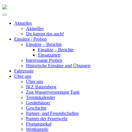
Skip
to
Primary
content
Menu
Aktuelles
Aktuelles
Du kannst das auch!
Einsätze / Proben
Einsätze – Berichte
Einsätze – Berichte
Einsatzarten
Interessante Proben
Historische Einsätze und Übungen
Fahrzeuge
Über uns
Über uns
IKZ Batzenberg
Zug Wasserversorgung Tank
Terminkalender
Gerätehäuser
Geschichte
Partner- und Freundschaften
Partner der Feuerwehr
Florianspokal
Wettkämpfe