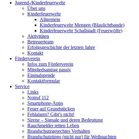
Jugend-/Kinderfeuerwehr
Über uns
Kinderfeuerwehr
Allgemein
Kinderfeuerwehr Mengen (Blaulichtbande)
Kinderfeuerwehr Schallstadt (Feuerwölfe)
Aktivitäten
Betreuerteam
Erfolgsgeschichte der letzten Jahre
Kontakt
Förderverein
Infos zum Förderverein
Mitgliedsantrag passiv
Einmalspende
Kontaktformular
Service
Links
Notruf 112
Smartphone-Apps
Feuer auf Grundstücken
Fehlalarm? Gibt’s nicht!
Sirene – Signale und deren Bedeutung
Rauchmelder retten Leben
Brandschutzgerechtes Verhalten
Brandschutztipps (nicht nur) für Weihnachten