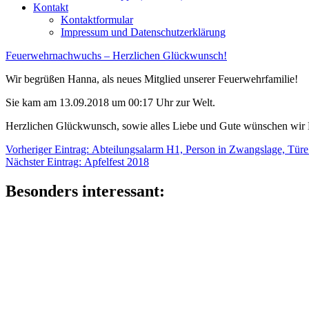
Kontakt
Kontaktformular
Impressum und Datenschutzerklärung
Feuerwehrnachwuchs – Herzlichen Glückwunsch!
Wir begrüßen Hanna, als neues Mitglied unserer Feuerwehrfamilie!
Sie kam am 13.09.2018 um 00:17 Uhr zur Welt.
Herzlichen Glückwunsch, sowie alles Liebe und Gute wünschen wir H
Beitragsnavigation
Vorheriger
Vorheriger Eintrag:
Abteilungsalarm H1, Person in Zwangslage, Türe
Nächster
Eintrag:
Nächster Eintrag:
Apfelfest 2018
Eintrag:
Besonders interessant: