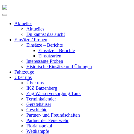
Skip
to
Primary
content
Menu
Aktuelles
Aktuelles
Du kannst das auch!
Einsätze / Proben
Einsätze – Berichte
Einsätze – Berichte
Einsatzarten
Interessante Proben
Historische Einsätze und Übungen
Fahrzeuge
Über uns
Über uns
IKZ Batzenberg
Zug Wasserversorgung Tank
Terminkalender
Gerätehäuser
Geschichte
Partner- und Freundschaften
Partner der Feuerwehr
Florianspokal
Wettkämpfe