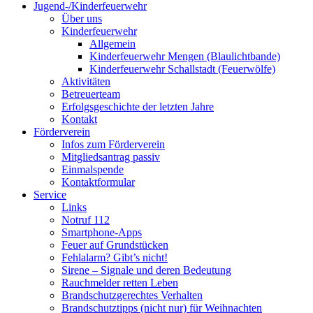
Jugend-/Kinderfeuerwehr
Über uns
Kinderfeuerwehr
Allgemein
Kinderfeuerwehr Mengen (Blaulichtbande)
Kinderfeuerwehr Schallstadt (Feuerwölfe)
Aktivitäten
Betreuerteam
Erfolgsgeschichte der letzten Jahre
Kontakt
Förderverein
Infos zum Förderverein
Mitgliedsantrag passiv
Einmalspende
Kontaktformular
Service
Links
Notruf 112
Smartphone-Apps
Feuer auf Grundstücken
Fehlalarm? Gibt’s nicht!
Sirene – Signale und deren Bedeutung
Rauchmelder retten Leben
Brandschutzgerechtes Verhalten
Brandschutztipps (nicht nur) für Weihnachten