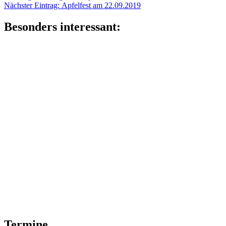
Nächster
Eintrag:
Nächster Eintrag:
Apfelfest am 22.09.2019
Eintrag:
Besonders interessant:
Termine