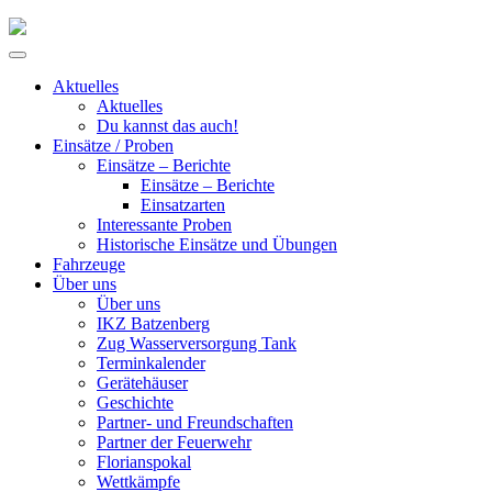
Skip
to
Primary
content
Menu
Aktuelles
Aktuelles
Du kannst das auch!
Einsätze / Proben
Einsätze – Berichte
Einsätze – Berichte
Einsatzarten
Interessante Proben
Historische Einsätze und Übungen
Fahrzeuge
Über uns
Über uns
IKZ Batzenberg
Zug Wasserversorgung Tank
Terminkalender
Gerätehäuser
Geschichte
Partner- und Freundschaften
Partner der Feuerwehr
Florianspokal
Wettkämpfe