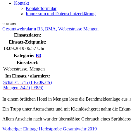
Kontakt
Kontaktformular
Impressum und Datenschutzerklärung
18.09.2019
Gesamtwehralarm B3, BMA, Weberstrasse Mengen
Einsatzdaten:
Einsatz-Zeitpunkt:
18.09.2019 06:57 Uhr
Kategorie:
B3
Einsatzort:
Weberstrasse, Mengen
Im Einsatz / alarmiert:
Schallst. 1/45 (LF20KatS)
Mengen 2/42 (LF8/6)
In einem örtlichen Hotel in Mengen löste die Brandmeldeanlage aus
Ein Trupp unter Atemschutz und mit Kleinlöschgerät nahm die Erkund
Allem Anschein nach war der übermäßige Gebrauch eines Sprühdeos 
Beitragsnavigation
Vorheriger
Vorheriger Eintrag:
Herbstprobe Gesamtwehr 2019