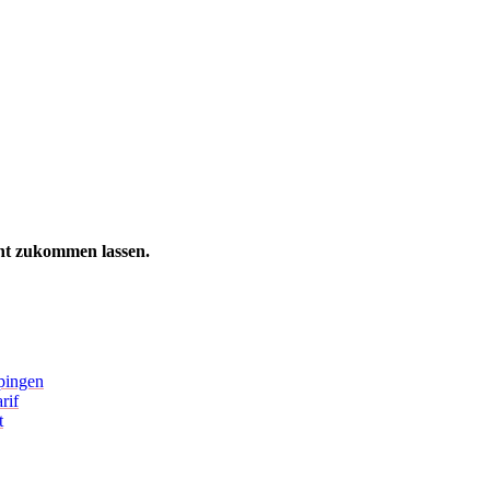
ht zukommen lassen.
pingen
rif
t