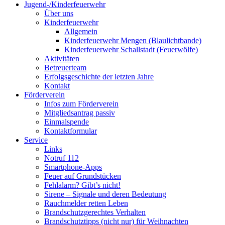
Jugend-/Kinderfeuerwehr
Über uns
Kinderfeuerwehr
Allgemein
Kinderfeuerwehr Mengen (Blaulichtbande)
Kinderfeuerwehr Schallstadt (Feuerwölfe)
Aktivitäten
Betreuerteam
Erfolgsgeschichte der letzten Jahre
Kontakt
Förderverein
Infos zum Förderverein
Mitgliedsantrag passiv
Einmalspende
Kontaktformular
Service
Links
Notruf 112
Smartphone-Apps
Feuer auf Grundstücken
Fehlalarm? Gibt’s nicht!
Sirene – Signale und deren Bedeutung
Rauchmelder retten Leben
Brandschutzgerechtes Verhalten
Brandschutztipps (nicht nur) für Weihnachten