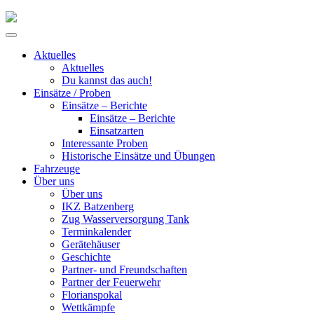
Skip
to
Primary
content
Menu
Aktuelles
Aktuelles
Du kannst das auch!
Einsätze / Proben
Einsätze – Berichte
Einsätze – Berichte
Einsatzarten
Interessante Proben
Historische Einsätze und Übungen
Fahrzeuge
Über uns
Über uns
IKZ Batzenberg
Zug Wasserversorgung Tank
Terminkalender
Gerätehäuser
Geschichte
Partner- und Freundschaften
Partner der Feuerwehr
Florianspokal
Wettkämpfe