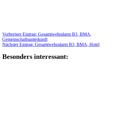
Beitragsnavigation
Vorheriger
Vorheriger Eintrag:
Gesamtwehralarm B3, BMA,
Eintrag:
Gemeinschaftsunterkunft
Nächster
Nächster Eintrag:
Gesamtwehralarm B3, BMA, Hotel
Eintrag:
Besonders interessant: