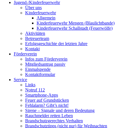
Jugend-/Kinderfeuerwehr
Über uns
Kinderfeuerwehr
Allgemein
Kinderfeuerwehr Mengen (Blaulichtbande)
Kinderfeuerwehr Schallstadt (Feuerwölfe)
Aktivitäten
Betreuerteam
Erfolgsgeschichte der letzten Jahre
Kontakt
Förderverein
Infos zum Förderverein
Mitgliedsantrag passiv
Einmalspende
Kontaktformular
Service
Links
Notruf 112
Smartphone-Apps
Feuer auf Grundstücken
Fehlalarm? Gibt’s nicht!
Sirene – Signale und deren Bedeutung
Rauchmelder retten Leben
Brandschutzgerechtes Verhalten
Brandschutztipps (nicht nur) für Weihnachten