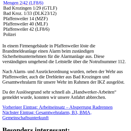
Mengen 2/42 (LF8/6)
Bad Krozingen 1/29 (GTLF)
Bad Kroz. 1/33 (DLK23/12)
Pfaffenweiler 14 (MZF)
Pfaffenweiler 40 (MLF)
Pfaffenweiler 42 (LF8/6)
Polizei
In einem Firmengebäude in Pfaffenweiler löste die
Brandmeldeanlage einen Alarm beim zuständigen
Sicherheitsunternehmen für die Alarmanlage aus. Diese
verständigten umgehend die Leitstelle über die Notrufnummer 112.
Nach Alarm- und Ausrückeordnung wurden, neben der Wehr aus
Pfaffenweiler, auch die Drehleiter aus Bad Krozingen und
Gesamtwehralarm für unsere Wehr im Rahmen der IKZ ausgelöst.
Da der Auslösegrund sehr schnell als „Handwerker-Arbeiten“
gemeldet wurde, konnten wir unsere Anfahrt abbrechen.
Beitragsnavigation
Vorheriger
Vorheriger Eintrag:
Arbeitseinsatz – Absperrung Radrennen
Nächster
Eintrag:
Nächster Eintrag:
Gesamtwehralarm, B3, BMA,
Eintrag:
Gemeinschaftsunterkunft
Besonders interessant: