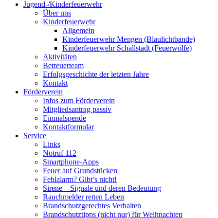
Jugend-/Kinderfeuerwehr
Über uns
Kinderfeuerwehr
Allgemein
Kinderfeuerwehr Mengen (Blaulichtbande)
Kinderfeuerwehr Schallstadt (Feuerwölfe)
Aktivitäten
Betreuerteam
Erfolgsgeschichte der letzten Jahre
Kontakt
Förderverein
Infos zum Förderverein
Mitgliedsantrag passiv
Einmalspende
Kontaktformular
Service
Links
Notruf 112
Smartphone-Apps
Feuer auf Grundstücken
Fehlalarm? Gibt’s nicht!
Sirene – Signale und deren Bedeutung
Rauchmelder retten Leben
Brandschutzgerechtes Verhalten
Brandschutztipps (nicht nur) für Weihnachten