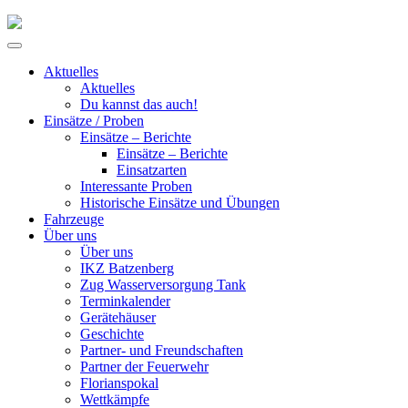
Skip
to
Primary
content
Menu
Aktuelles
Aktuelles
Du kannst das auch!
Einsätze / Proben
Einsätze – Berichte
Einsätze – Berichte
Einsatzarten
Interessante Proben
Historische Einsätze und Übungen
Fahrzeuge
Über uns
Über uns
IKZ Batzenberg
Zug Wasserversorgung Tank
Terminkalender
Gerätehäuser
Geschichte
Partner- und Freundschaften
Partner der Feuerwehr
Florianspokal
Wettkämpfe