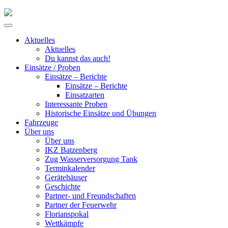
Skip
to
Primary
content
Menu
Aktuelles
Aktuelles
Du kannst das auch!
Einsätze / Proben
Einsätze – Berichte
Einsätze – Berichte
Einsatzarten
Interessante Proben
Historische Einsätze und Übungen
Fahrzeuge
Über uns
Über uns
IKZ Batzenberg
Zug Wasserversorgung Tank
Terminkalender
Gerätehäuser
Geschichte
Partner- und Freundschaften
Partner der Feuerwehr
Florianspokal
Wettkämpfe