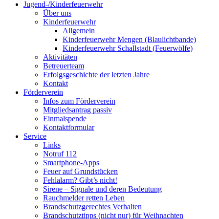
Jugend-/Kinderfeuerwehr
Über uns
Kinderfeuerwehr
Allgemein
Kinderfeuerwehr Mengen (Blaulichtbande)
Kinderfeuerwehr Schallstadt (Feuerwölfe)
Aktivitäten
Betreuerteam
Erfolgsgeschichte der letzten Jahre
Kontakt
Förderverein
Infos zum Förderverein
Mitgliedsantrag passiv
Einmalspende
Kontaktformular
Service
Links
Notruf 112
Smartphone-Apps
Feuer auf Grundstücken
Fehlalarm? Gibt’s nicht!
Sirene – Signale und deren Bedeutung
Rauchmelder retten Leben
Brandschutzgerechtes Verhalten
Brandschutztipps (nicht nur) für Weihnachten