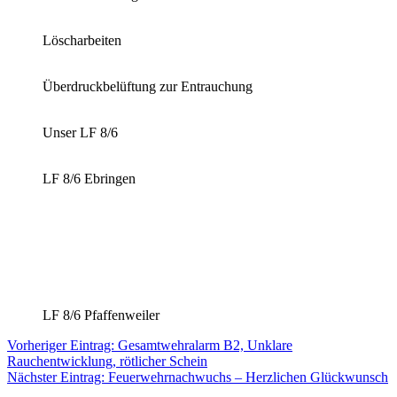
Löscharbeiten
Überdruckbelüftung zur Entrauchung
Unser LF 8/6
LF 8/6 Ebringen
LF 8/6 Pfaffenweiler
Beitragsnavigation
Vorheriger
Vorheriger Eintrag:
Gesamtwehralarm B2, Unklare
Eintrag:
Rauchentwicklung, rötlicher Schein
Nächster
Nächster Eintrag:
Feuerwehrnachwuchs – Herzlichen Glückwunsch
Eintrag: