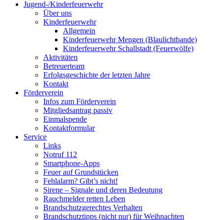
Jugend-/Kinderfeuerwehr
Über uns
Kinderfeuerwehr
Allgemein
Kinderfeuerwehr Mengen (Blaulichtbande)
Kinderfeuerwehr Schallstadt (Feuerwölfe)
Aktivitäten
Betreuerteam
Erfolgsgeschichte der letzten Jahre
Kontakt
Förderverein
Infos zum Förderverein
Mitgliedsantrag passiv
Einmalspende
Kontaktformular
Service
Links
Notruf 112
Smartphone-Apps
Feuer auf Grundstücken
Fehlalarm? Gibt’s nicht!
Sirene – Signale und deren Bedeutung
Rauchmelder retten Leben
Brandschutzgerechtes Verhalten
Brandschutztipps (nicht nur) für Weihnachten