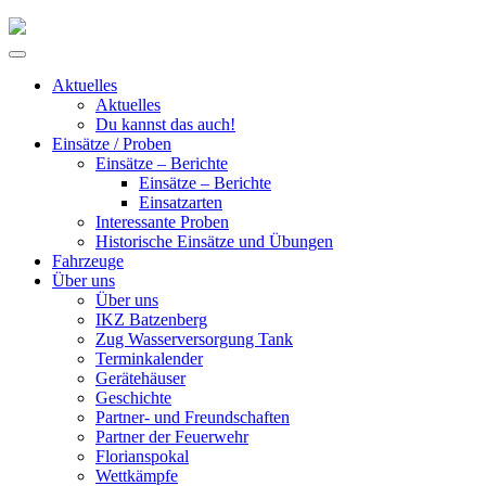
Skip
to
Primary
content
Menu
Aktuelles
Aktuelles
Du kannst das auch!
Einsätze / Proben
Einsätze – Berichte
Einsätze – Berichte
Einsatzarten
Interessante Proben
Historische Einsätze und Übungen
Fahrzeuge
Über uns
Über uns
IKZ Batzenberg
Zug Wasserversorgung Tank
Terminkalender
Gerätehäuser
Geschichte
Partner- und Freundschaften
Partner der Feuerwehr
Florianspokal
Wettkämpfe