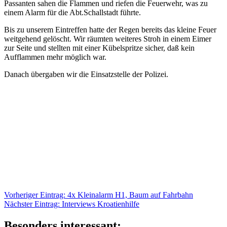
Passanten sahen die Flammen und riefen die Feuerwehr, was zu
einem Alarm für die Abt.Schallstadt führte.
Bis zu unserem Eintreffen hatte der Regen bereits das kleine Feuer
weitgehend gelöscht. Wir räumten weiteres Stroh in einem Eimer
zur Seite und stellten mit einer Kübelspritze sicher, daß kein
Aufflammen mehr möglich war.
Danach übergaben wir die Einsatzstelle der Polizei.
Beitragsnavigation
Vorheriger
Vorheriger Eintrag:
4x Kleinalarm H1, Baum auf Fahrbahn
Nächster
Eintrag:
Nächster Eintrag:
Interviews Kroatienhilfe
Eintrag:
Besonders interessant: