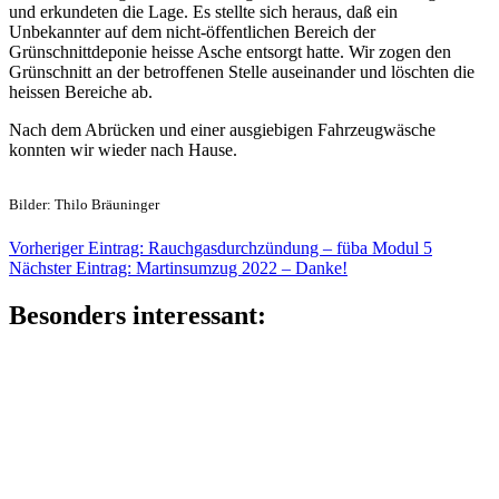
und erkundeten die Lage. Es stellte sich heraus, daß ein
Unbekannter auf dem nicht-öffentlichen Bereich der
Grünschnittdeponie heisse Asche entsorgt hatte. Wir zogen den
Grünschnitt an der betroffenen Stelle auseinander und löschten die
heissen Bereiche ab.
Nach dem Abrücken und einer ausgiebigen Fahrzeugwäsche
konnten wir wieder nach Hause.
Bilder: Thilo Bräuninger
Beitragsnavigation
Vorheriger
Vorheriger Eintrag:
Rauchgasdurchzündung – füba Modul 5
Nächster
Eintrag:
Nächster Eintrag:
Martinsumzug 2022 – Danke!
Eintrag:
Besonders interessant: