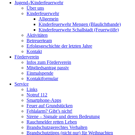
Jugend-/Kinderfeuerwehr
Über uns
Kinderfeuerwehr
Allgemein
Kinderfeuerwehr Mengen (Blaulichtbande)
Kinderfeuerwehr Schallstadt (Feuerwölfe)
Aktivitäten
Betreuerteam
Erfolgsgeschichte der letzten Jahre
Kontakt
Förderverein
Infos zum Förderverein
Mitgliedsantrag passiv
Einmalspende
Kontaktformular
Service
Links
Notruf 112
Smartphone-Apps
Feuer auf Grundstücken
Fehlalarm? Gibt’s nicht!
Sirene – Signale und deren Bedeutung
Rauchmelder retten Leben
Brandschutzgerechtes Verhalten
Brandschutztipps (nicht nur) für Weihnachten