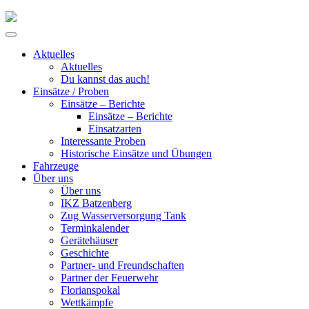
Skip
to
Primary
content
Menu
Aktuelles
Aktuelles
Du kannst das auch!
Einsätze / Proben
Einsätze – Berichte
Einsätze – Berichte
Einsatzarten
Interessante Proben
Historische Einsätze und Übungen
Fahrzeuge
Über uns
Über uns
IKZ Batzenberg
Zug Wasserversorgung Tank
Terminkalender
Gerätehäuser
Geschichte
Partner- und Freundschaften
Partner der Feuerwehr
Florianspokal
Wettkämpfe