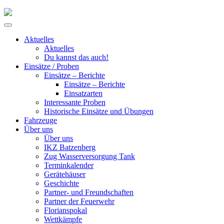
Skip
to
Primary
content
Menu
Aktuelles
Aktuelles
Du kannst das auch!
Einsätze / Proben
Einsätze – Berichte
Einsätze – Berichte
Einsatzarten
Interessante Proben
Historische Einsätze und Übungen
Fahrzeuge
Über uns
Über uns
IKZ Batzenberg
Zug Wasserversorgung Tank
Terminkalender
Gerätehäuser
Geschichte
Partner- und Freundschaften
Partner der Feuerwehr
Florianspokal
Wettkämpfe