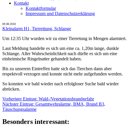
Kontakt
Kontaktformular
Impressum und Datenschutzerklärung
09.08.2018
Kleinalarm H1, Tierrettung, Schlange
Um 12:35 Uhr wurden wir zu einer Tierretung in Mengen alarmiert.
Laut Meldung handelte es sich um eine ca. 1,20m lange, dunkle
Schlange. Aller Wahrscheinlichkeit nach dürfte es sich um eine
einheimische Ringelnatter gehandelt haben.
Bis zu unserem Eintreffen hatte sich das Tierchen dann aber
respektvoll verzogen und konnte nicht mehr aufgefunden werden.
So konnten wir bald wieder nach erfolgloser Suche bald wieder
abrücken.
Beitragsnavigation
Vorheriger
Vorheriger Eintrag:
Wald-/Vegetationsbrandgefahr
Nächster
Eintrag:
Nächster Eintrag:
Gesamtwehralarme, BMA, Brand B3,
Eintrag:
Täuschungsalarme
Besonders interessant: