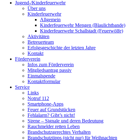
Jugend-/Kinderfeuerwehr
Über uns
Kinderfeuerwehr
Allgemein
Kinderfeuerwehr Mengen (Blaulichtbande)
Kinderfeuerwehr Schallstadt (Feuerwölfe)
Aktivitäten
Betreuerteam
Erfolgsgeschichte der letzten Jahre
Kontakt
Förderverein
Infos zum Förderverein
Mitgliedsantrag passiv
Einmalspende
Kontaktformular
Service
Links
Notruf 112
Smartphone-Apps
Feuer auf Grundstücken
Fehlalarm? Gibt’s nicht!
Sirene – Signale und deren Bedeutung
Rauchmelder retten Leben
Brandschutzgerechtes Verhalten
Brandschutztipps (nicht nur) für Weihnachten