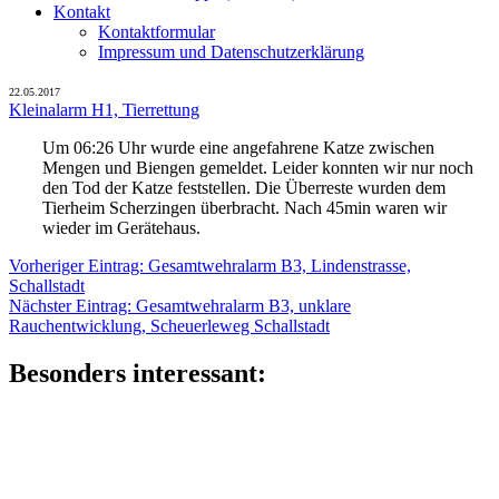
Kontakt
Kontaktformular
Impressum und Datenschutzerklärung
22.05.2017
Kleinalarm H1, Tierrettung
Um 06:26 Uhr wurde eine angefahrene Katze zwischen
Mengen und Biengen gemeldet. Leider konnten wir nur noch
den Tod der Katze feststellen. Die Überreste wurden dem
Tierheim Scherzingen überbracht. Nach 45min waren wir
wieder im Gerätehaus.
Beitragsnavigation
Vorheriger
Vorheriger Eintrag:
Gesamtwehralarm B3, Lindenstrasse,
Eintrag:
Schallstadt
Nächster
Nächster Eintrag:
Gesamtwehralarm B3, unklare
Eintrag:
Rauchentwicklung, Scheuerleweg Schallstadt
Besonders interessant: