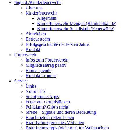
Jugend-/Kinderfeuerwehr
Über uns
Kinderfeuerwehr
Allgemein
Kinderfeuerwehr Mengen (Blaulichtbande)
Kinderfeuerwehr Schallstadt (Feuerwölfe)
Aktivitäten
Betreuerteam
Erfolgsgeschichte der letzten Jahre
Kontakt
Förderverein
Infos zum Förderverein
Mitgliedsantrag passiv
Einmalspende
Kontaktformular
Service
Links
Notruf 112
Smartphone-Apps
Feuer auf Grundstücken
Fehlalarm? Gibt’s nicht!
Sirene – Signale und deren Bedeutung
Rauchmelder retten Leben
Brandschutzgerechtes Verhalten
Brandschutztipps (nicht nur) für Weihnachten