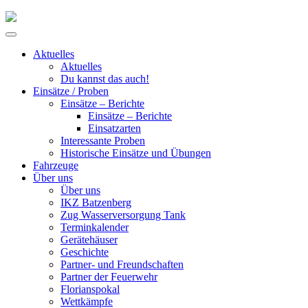
Skip
to
Primary
content
Menu
Aktuelles
Aktuelles
Du kannst das auch!
Einsätze / Proben
Einsätze – Berichte
Einsätze – Berichte
Einsatzarten
Interessante Proben
Historische Einsätze und Übungen
Fahrzeuge
Über uns
Über uns
IKZ Batzenberg
Zug Wasserversorgung Tank
Terminkalender
Gerätehäuser
Geschichte
Partner- und Freundschaften
Partner der Feuerwehr
Florianspokal
Wettkämpfe