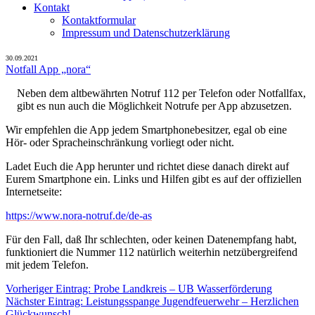
Kontakt
Kontaktformular
Impressum und Datenschutzerklärung
30.09.2021
Notfall App „nora“
Neben dem altbewährten Notruf 112 per Telefon oder Notfallfax,
gibt es nun auch die Möglichkeit Notrufe per App abzusetzen.
Wir empfehlen die App jedem Smartphonebesitzer, egal ob eine
Hör- oder Spracheinschränkung vorliegt oder nicht.
Ladet Euch die App herunter und richtet diese danach direkt auf
Eurem Smartphone ein. Links und Hilfen gibt es auf der offiziellen
Internetseite:
https://www.nora-notruf.de/de-as
Für den Fall, daß Ihr schlechten, oder keinen Datenempfang habt,
funktioniert die Nummer 112 natürlich weiterhin netzübergreifend
mit jedem Telefon.
Beitragsnavigation
Vorheriger
Vorheriger Eintrag:
Probe Landkreis – UB Wasserförderung
Nächster
Eintrag:
Nächster Eintrag:
Leistungsspange Jugendfeuerwehr – Herzlichen
Eintrag:
Glückwunsch!