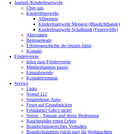
Jugend-/Kinderfeuerwehr
Über uns
Kinderfeuerwehr
Allgemein
Kinderfeuerwehr Mengen (Blaulichtbande)
Kinderfeuerwehr Schallstadt (Feuerwölfe)
Aktivitäten
Betreuerteam
Erfolgsgeschichte der letzten Jahre
Kontakt
Förderverein
Infos zum Förderverein
Mitgliedsantrag passiv
Einmalspende
Kontaktformular
Service
Links
Notruf 112
Smartphone-Apps
Feuer auf Grundstücken
Fehlalarm? Gibt’s nicht!
Sirene – Signale und deren Bedeutung
Rauchmelder retten Leben
Brandschutzgerechtes Verhalten
Brandschutztipps (nicht nur) für Weihnachten