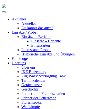
Skip
to
Primary
content
Menu
Aktuelles
Aktuelles
Du kannst das auch!
Einsätze / Proben
Einsätze – Berichte
Einsätze – Berichte
Einsatzarten
Interessante Proben
Historische Einsätze und Übungen
Fahrzeuge
Über uns
Über uns
IKZ Batzenberg
Zug Wasserversorgung Tank
Terminkalender
Gerätehäuser
Geschichte
Partner- und Freundschaften
Partner der Feuerwehr
Florianspokal
Wettkämpfe