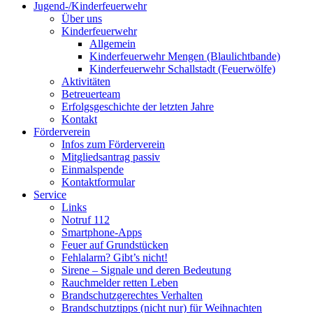
Jugend-/Kinderfeuerwehr
Über uns
Kinderfeuerwehr
Allgemein
Kinderfeuerwehr Mengen (Blaulichtbande)
Kinderfeuerwehr Schallstadt (Feuerwölfe)
Aktivitäten
Betreuerteam
Erfolgsgeschichte der letzten Jahre
Kontakt
Förderverein
Infos zum Förderverein
Mitgliedsantrag passiv
Einmalspende
Kontaktformular
Service
Links
Notruf 112
Smartphone-Apps
Feuer auf Grundstücken
Fehlalarm? Gibt’s nicht!
Sirene – Signale und deren Bedeutung
Rauchmelder retten Leben
Brandschutzgerechtes Verhalten
Brandschutztipps (nicht nur) für Weihnachten