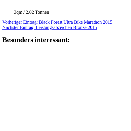
3qm / 2,02 Tonnen
Beitragsnavigation
Vorheriger
Vorheriger Eintrag:
Black Forest Ultra Bike Marathon 2015
Nächster
Eintrag:
Nächster Eintrag:
Leistungsabzeichen Bronze 2015
Eintrag:
Besonders interessant: