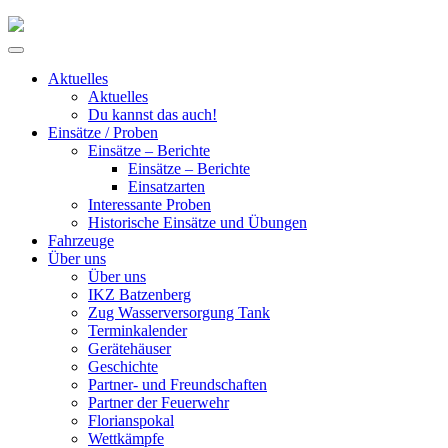
Skip
to
Primary
content
Menu
Aktuelles
Aktuelles
Du kannst das auch!
Einsätze / Proben
Einsätze – Berichte
Einsätze – Berichte
Einsatzarten
Interessante Proben
Historische Einsätze und Übungen
Fahrzeuge
Über uns
Über uns
IKZ Batzenberg
Zug Wasserversorgung Tank
Terminkalender
Gerätehäuser
Geschichte
Partner- und Freundschaften
Partner der Feuerwehr
Florianspokal
Wettkämpfe