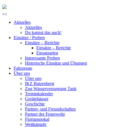
Skip
to
Primary
content
Menu
Aktuelles
Aktuelles
Du kannst das auch!
Einsätze / Proben
Einsätze – Berichte
Einsätze – Berichte
Einsatzarten
Interessante Proben
Historische Einsätze und Übungen
Fahrzeuge
Über uns
Über uns
IKZ Batzenberg
Zug Wasserversorgung Tank
Terminkalender
Gerätehäuser
Geschichte
Partner- und Freundschaften
Partner der Feuerwehr
Florianspokal
Wettkämpfe