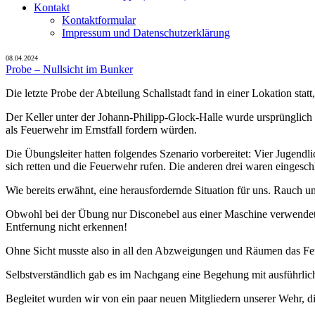
Kontakt
Kontaktformular
Impressum und Datenschutzerklärung
08.04.2024
Probe – Nullsicht im Bunker
Die letzte Probe der Abteilung Schallstadt fand in einer Lokation stat
Der Keller unter der Johann-Philipp-Glock-Halle wurde ursprünglich a
als Feuerwehr im Ernstfall fordern würden.
Die Übungsleiter hatten folgendes Szenario vorbereitet: Vier Jugend
sich retten und die Feuerwehr rufen. Die anderen drei waren eingesch
Wie bereits erwähnt, eine herausfordernde Situation für uns. Rauch u
Obwohl bei der Übung nur Disconebel aus einer Maschine verwendet wu
Entfernung nicht erkennen!
Ohne Sicht musste also in all den Abzweigungen und Räumen das Feu
Selbstverständlich gab es im Nachgang eine Begehung mit ausführlic
Begleitet wurden wir von ein paar neuen Mitgliedern unserer Wehr, d