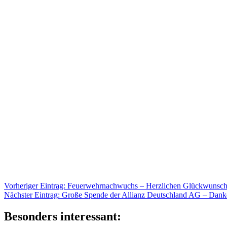
Beitragsnavigation
Vorheriger
Vorheriger Eintrag:
Feuerwehrnachwuchs – Herzlichen Glückwunsch
Nächster
Eintrag:
Nächster Eintrag:
Große Spende der Allianz Deutschland AG – Dank
Eintrag:
Besonders interessant: