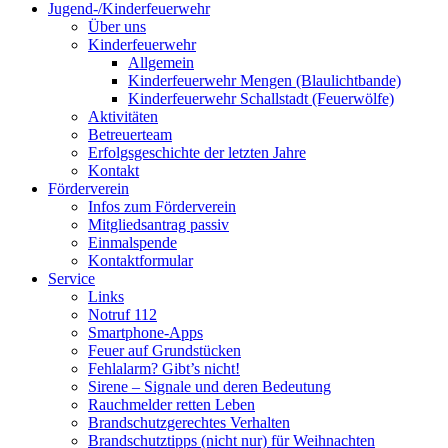
Jugend-/Kinderfeuerwehr
Über uns
Kinderfeuerwehr
Allgemein
Kinderfeuerwehr Mengen (Blaulichtbande)
Kinderfeuerwehr Schallstadt (Feuerwölfe)
Aktivitäten
Betreuerteam
Erfolgsgeschichte der letzten Jahre
Kontakt
Förderverein
Infos zum Förderverein
Mitgliedsantrag passiv
Einmalspende
Kontaktformular
Service
Links
Notruf 112
Smartphone-Apps
Feuer auf Grundstücken
Fehlalarm? Gibt’s nicht!
Sirene – Signale und deren Bedeutung
Rauchmelder retten Leben
Brandschutzgerechtes Verhalten
Brandschutztipps (nicht nur) für Weihnachten