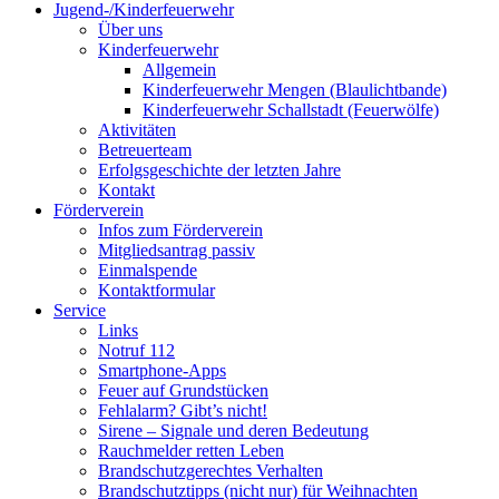
Jugend-/Kinderfeuerwehr
Über uns
Kinderfeuerwehr
Allgemein
Kinderfeuerwehr Mengen (Blaulichtbande)
Kinderfeuerwehr Schallstadt (Feuerwölfe)
Aktivitäten
Betreuerteam
Erfolgsgeschichte der letzten Jahre
Kontakt
Förderverein
Infos zum Förderverein
Mitgliedsantrag passiv
Einmalspende
Kontaktformular
Service
Links
Notruf 112
Smartphone-Apps
Feuer auf Grundstücken
Fehlalarm? Gibt’s nicht!
Sirene – Signale und deren Bedeutung
Rauchmelder retten Leben
Brandschutzgerechtes Verhalten
Brandschutztipps (nicht nur) für Weihnachten