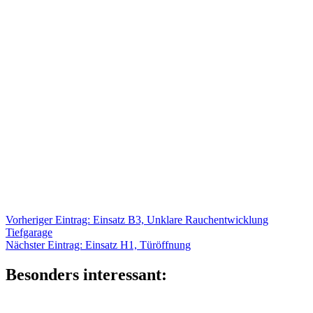
Beitragsnavigation
Vorheriger
Vorheriger Eintrag:
Einsatz B3, Unklare Rauchentwicklung
Eintrag:
Tiefgarage
Nächster
Nächster Eintrag:
Einsatz H1, Türöffnung
Eintrag:
Besonders interessant: