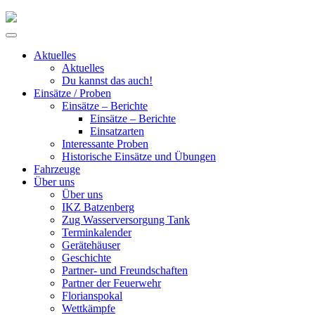
Skip
to
Primary
content
Menu
Aktuelles
Aktuelles
Du kannst das auch!
Einsätze / Proben
Einsätze – Berichte
Einsätze – Berichte
Einsatzarten
Interessante Proben
Historische Einsätze und Übungen
Fahrzeuge
Über uns
Über uns
IKZ Batzenberg
Zug Wasserversorgung Tank
Terminkalender
Gerätehäuser
Geschichte
Partner- und Freundschaften
Partner der Feuerwehr
Florianspokal
Wettkämpfe