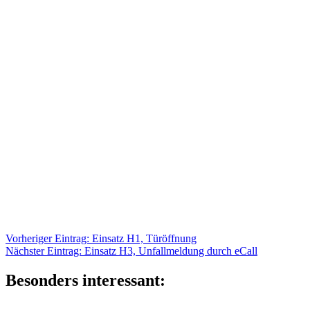
Beitragsnavigation
Vorheriger
Vorheriger Eintrag:
Einsatz H1, Türöffnung
Nächster
Eintrag:
Nächster Eintrag:
Einsatz H3, Unfallmeldung durch eCall
Eintrag:
Besonders interessant: