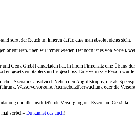
nd sorgt der Rauch im Inneren dafür, dass man absolut nichts sieht.
n orientieren, üben wir immer wieder. Dennoch ist es von Vorteil, w
hler und Geng GmbH eingeladen hat, in ihrem Firmensitz eine Übung du
 eingesetzten Staplers im Erdgeschoss. Eine vermisste Person wurde i
lchen Szenarios absolviert. Neben den Angriffstrupps, die als Speerspit
zführung, Wasserversorgung, Atemschutzüberwachung oder die Versorgung
Einladung und die anschließende Versorgung mit Essen und Getränken.
 mal vorbei –
Du kannst das auch
!