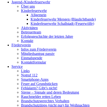
Jugend-/Kinderfeuerwehr
Über uns
Kinderfeuerwehr
Allgemein
Kinderfeuerwehr Mengen (Blaulichtbande)
Kinderfeuerwehr Schallstadt (Feuerwölfe)
Aktivitäten
Betreuerteam
Erfolgsgeschichte der letzten Jahre
Kontakt
Förderverein
Infos zum Förderverein
Mitgliedsantrag passiv
Einmalspende
Kontaktformular
Service
Links
Notruf 112
Smartphone-Apps
Feuer auf Grundstücken
Fehlalarm? Gibt’s nicht!
Sirene – Signale und deren Bedeutung
Rauchmelder retten Leben
Brandschutzgerechtes Verhalten
Brandschutztipps (nicht nur) für Weihnachten