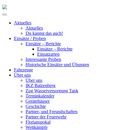
Skip
to
Primary
content
Menu
Aktuelles
Aktuelles
Du kannst das auch!
Einsätze / Proben
Einsätze – Berichte
Einsätze – Berichte
Einsatzarten
Interessante Proben
Historische Einsätze und Übungen
Fahrzeuge
Über uns
Über uns
IKZ Batzenberg
Zug Wasserversorgung Tank
Terminkalender
Gerätehäuser
Geschichte
Partner- und Freundschaften
Partner der Feuerwehr
Florianspokal
Wettkämpfe