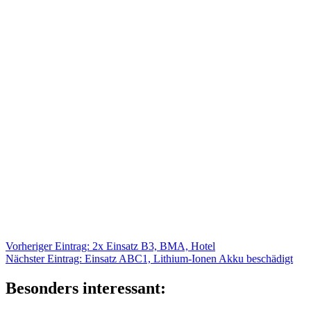
Beitragsnavigation
Vorheriger
Vorheriger Eintrag:
2x Einsatz B3, BMA, Hotel
Nächster
Eintrag:
Nächster Eintrag:
Einsatz ABC1, Lithium-Ionen Akku beschädigt
Eintrag:
Besonders interessant: