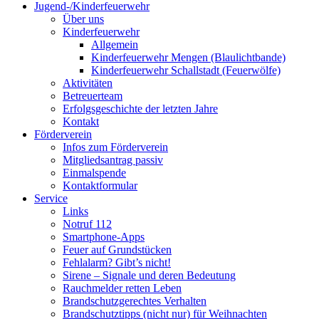
Jugend-/Kinderfeuerwehr
Über uns
Kinderfeuerwehr
Allgemein
Kinderfeuerwehr Mengen (Blaulichtbande)
Kinderfeuerwehr Schallstadt (Feuerwölfe)
Aktivitäten
Betreuerteam
Erfolgsgeschichte der letzten Jahre
Kontakt
Förderverein
Infos zum Förderverein
Mitgliedsantrag passiv
Einmalspende
Kontaktformular
Service
Links
Notruf 112
Smartphone-Apps
Feuer auf Grundstücken
Fehlalarm? Gibt’s nicht!
Sirene – Signale und deren Bedeutung
Rauchmelder retten Leben
Brandschutzgerechtes Verhalten
Brandschutztipps (nicht nur) für Weihnachten