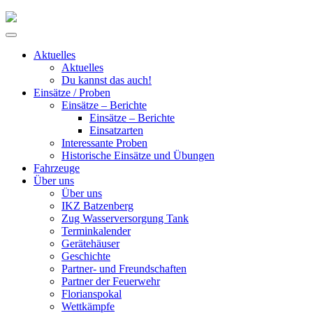
Skip
to
Primary
content
Menu
Aktuelles
Aktuelles
Du kannst das auch!
Einsätze / Proben
Einsätze – Berichte
Einsätze – Berichte
Einsatzarten
Interessante Proben
Historische Einsätze und Übungen
Fahrzeuge
Über uns
Über uns
IKZ Batzenberg
Zug Wasserversorgung Tank
Terminkalender
Gerätehäuser
Geschichte
Partner- und Freundschaften
Partner der Feuerwehr
Florianspokal
Wettkämpfe