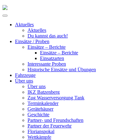
Skip
to
Primary
content
Menu
Aktuelles
Aktuelles
Du kannst das auch!
Einsätze / Proben
Einsätze – Berichte
Einsätze – Berichte
Einsatzarten
Interessante Proben
Historische Einsätze und Übungen
Fahrzeuge
Über uns
Über uns
IKZ Batzenberg
Zug Wasserversorgung Tank
Terminkalender
Gerätehäuser
Geschichte
Partner- und Freundschaften
Partner der Feuerwehr
Florianspokal
Wettkämpfe