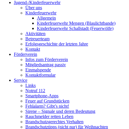
Jugend-/Kinderfeuerwehr
Über uns
Kinderfeuerwehr
Allgemein
Kinderfeuerwehr Mengen (Blaulichtbande)
Kinderfeuerwehr Schallstadt (Feuerwölfe)
Aktivitäten
Betreuerteam
Erfolgsgeschichte der letzten Jahre
Kontakt
Förderverein
Infos zum Förderverein
Mitgliedsantrag passiv
Einmalspende
Kontaktformular
Service
Links
Notruf 112
Smartphone-Apps
Feuer auf Grundstücken
Fehlalarm? Gibt’s nicht!
Sirene – Signale und deren Bedeutung
Rauchmelder retten Leben
Brandschutzgerechtes Verhalten
Brandschutztipps (nicht nur) für Weihnachten