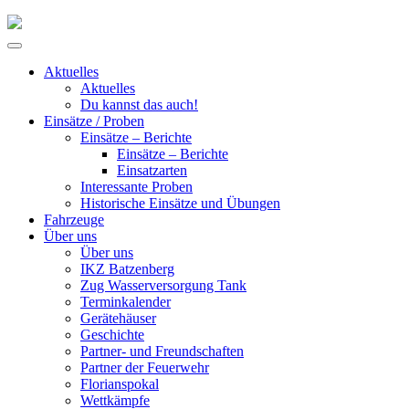
Skip
to
Primary
content
Menu
Aktuelles
Aktuelles
Du kannst das auch!
Einsätze / Proben
Einsätze – Berichte
Einsätze – Berichte
Einsatzarten
Interessante Proben
Historische Einsätze und Übungen
Fahrzeuge
Über uns
Über uns
IKZ Batzenberg
Zug Wasserversorgung Tank
Terminkalender
Gerätehäuser
Geschichte
Partner- und Freundschaften
Partner der Feuerwehr
Florianspokal
Wettkämpfe