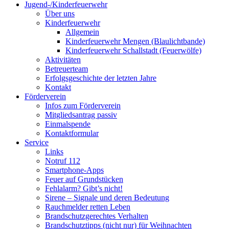
Jugend-/Kinderfeuerwehr
Über uns
Kinderfeuerwehr
Allgemein
Kinderfeuerwehr Mengen (Blaulichtbande)
Kinderfeuerwehr Schallstadt (Feuerwölfe)
Aktivitäten
Betreuerteam
Erfolgsgeschichte der letzten Jahre
Kontakt
Förderverein
Infos zum Förderverein
Mitgliedsantrag passiv
Einmalspende
Kontaktformular
Service
Links
Notruf 112
Smartphone-Apps
Feuer auf Grundstücken
Fehlalarm? Gibt’s nicht!
Sirene – Signale und deren Bedeutung
Rauchmelder retten Leben
Brandschutzgerechtes Verhalten
Brandschutztipps (nicht nur) für Weihnachten