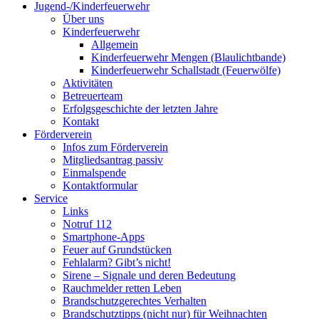
Jugend-/Kinderfeuerwehr
Über uns
Kinderfeuerwehr
Allgemein
Kinderfeuerwehr Mengen (Blaulichtbande)
Kinderfeuerwehr Schallstadt (Feuerwölfe)
Aktivitäten
Betreuerteam
Erfolgsgeschichte der letzten Jahre
Kontakt
Förderverein
Infos zum Förderverein
Mitgliedsantrag passiv
Einmalspende
Kontaktformular
Service
Links
Notruf 112
Smartphone-Apps
Feuer auf Grundstücken
Fehlalarm? Gibt’s nicht!
Sirene – Signale und deren Bedeutung
Rauchmelder retten Leben
Brandschutzgerechtes Verhalten
Brandschutztipps (nicht nur) für Weihnachten