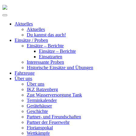
Skip
to
Primary
content
Menu
Aktuelles
Aktuelles
Du kannst das auch!
Einsätze / Proben
Einsätze – Berichte
Einsätze – Berichte
Einsatzarten
Interessante Proben
Historische Einsätze und Übungen
Fahrzeuge
Über uns
Über uns
IKZ Batzenberg
Zug Wasserversorgung Tank
Terminkalender
Gerätehäuser
Geschichte
Partner- und Freundschaften
Partner der Feuerwehr
Florianspokal
Wettkämpfe