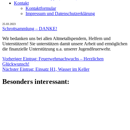
Kontakt
Kontaktformular
Impressum und Datenschutzerklärung
25.03.2023
Schrottsammlung – DANKE!
Wir bedanken uns bei allen Altmetallspendern, Helfern und
Unterstützern! Sie unterstützen damit unsere Arbeit und ermöglichen
die finanzielle Unterstützung u.a. unserer Jugendfeuerwehr.
Beitragsnavigation
Vorheriger
Vorheriger Eintrag:
Feuerwehrnachwuchs – Herzlichen
Eintrag:
Glückwunsch!
Nächster
Nächster Eintrag:
Einsatz H1, Wasser im Keller
Eintrag:
Besonders interessant: