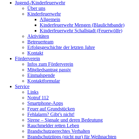
Jugend-/Kinderfeuerwehr
Über uns
Kinderfeuerwehr
Allgemein
Kinderfeuerwehr Mengen (Blaulichtbande)
Kinderfeuerwehr Schallstadt (Feuerwölfe)
Aktivitäten
Betreuerteam
Erfolgsgeschichte der letzten Jahre
Kontakt
Förderverein
Infos zum Förderverein
Mitgliedsantrag passiv
Einmalspende
Kontaktformular
Service
Links
Notruf 112
Smartphone-Apps
Feuer auf Grundstücken
Fehlalarm? Gibt’s nicht!
Sirene – Signale und deren Bedeutung
Rauchmelder retten Leben
Brandschutzgerechtes Verhalten
Brandschutztipps (nicht nur) für Weihnachten