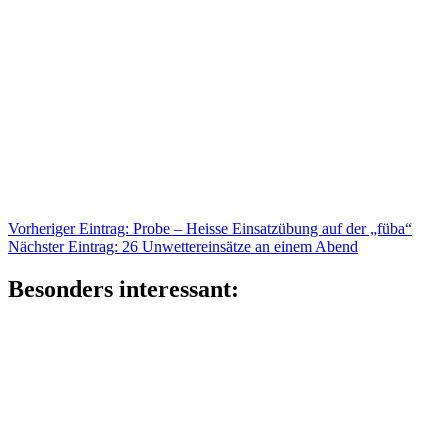
Beitragsnavigation
Vorheriger
Vorheriger Eintrag:
Probe – Heisse Einsatzübung auf der „füba“
Nächster
Eintrag:
Nächster Eintrag:
26 Unwettereinsätze an einem Abend
Eintrag:
Besonders interessant: