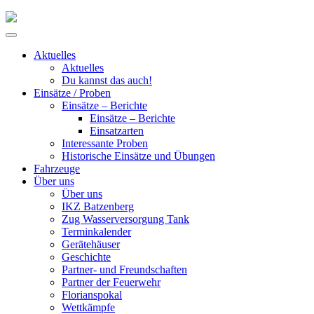
Skip
to
Primary
content
Menu
Aktuelles
Aktuelles
Du kannst das auch!
Einsätze / Proben
Einsätze – Berichte
Einsätze – Berichte
Einsatzarten
Interessante Proben
Historische Einsätze und Übungen
Fahrzeuge
Über uns
Über uns
IKZ Batzenberg
Zug Wasserversorgung Tank
Terminkalender
Gerätehäuser
Geschichte
Partner- und Freundschaften
Partner der Feuerwehr
Florianspokal
Wettkämpfe