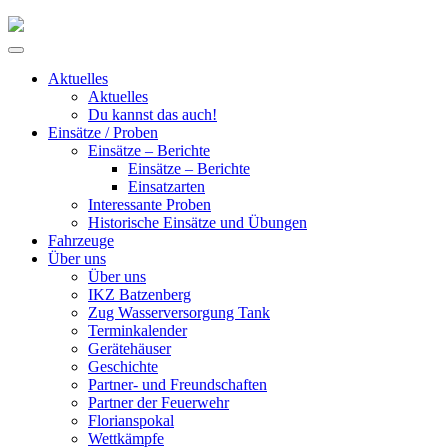
Skip
to
Primary
content
Menu
Aktuelles
Aktuelles
Du kannst das auch!
Einsätze / Proben
Einsätze – Berichte
Einsätze – Berichte
Einsatzarten
Interessante Proben
Historische Einsätze und Übungen
Fahrzeuge
Über uns
Über uns
IKZ Batzenberg
Zug Wasserversorgung Tank
Terminkalender
Gerätehäuser
Geschichte
Partner- und Freundschaften
Partner der Feuerwehr
Florianspokal
Wettkämpfe