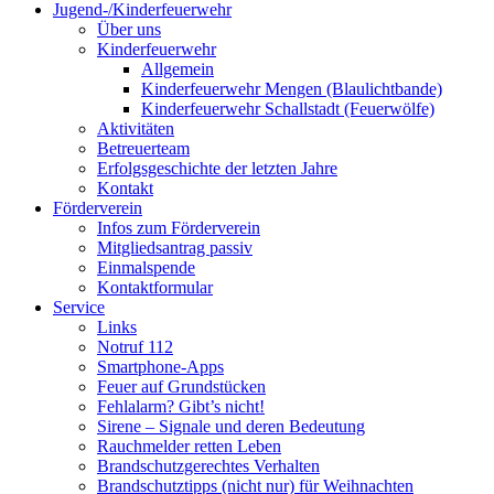
Jugend-/Kinderfeuerwehr
Über uns
Kinderfeuerwehr
Allgemein
Kinderfeuerwehr Mengen (Blaulichtbande)
Kinderfeuerwehr Schallstadt (Feuerwölfe)
Aktivitäten
Betreuerteam
Erfolgsgeschichte der letzten Jahre
Kontakt
Förderverein
Infos zum Förderverein
Mitgliedsantrag passiv
Einmalspende
Kontaktformular
Service
Links
Notruf 112
Smartphone-Apps
Feuer auf Grundstücken
Fehlalarm? Gibt’s nicht!
Sirene – Signale und deren Bedeutung
Rauchmelder retten Leben
Brandschutzgerechtes Verhalten
Brandschutztipps (nicht nur) für Weihnachten