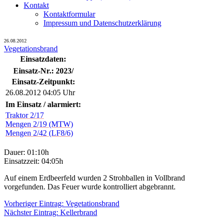
Kontakt
Kontaktformular
Impressum und Datenschutzerklärung
26.08.2012
Vegetationsbrand
Einsatzdaten:
Einsatz-Nr.: 2023/
Einsatz-Zeitpunkt:
26.08.2012 04:05 Uhr
Im Einsatz / alarmiert:
Traktor 2/17
Mengen 2/19 (MTW)
Mengen 2/42 (LF8/6)
Dauer: 01:10h
Einsatzzeit: 04:05h
Auf einem Erdbeerfeld wurden 2 Strohballen in Vollbrand
vorgefunden. Das Feuer wurde kontrolliert abgebrannt.
Beitragsnavigation
Vorheriger
Vorheriger Eintrag:
Vegetationsbrand
Nächster
Eintrag:
Nächster Eintrag:
Kellerbrand
Eintrag: