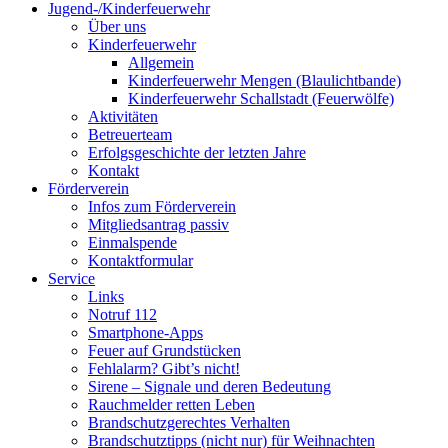
Jugend-/Kinderfeuerwehr
Über uns
Kinderfeuerwehr
Allgemein
Kinderfeuerwehr Mengen (Blaulichtbande)
Kinderfeuerwehr Schallstadt (Feuerwölfe)
Aktivitäten
Betreuerteam
Erfolgsgeschichte der letzten Jahre
Kontakt
Förderverein
Infos zum Förderverein
Mitgliedsantrag passiv
Einmalspende
Kontaktformular
Service
Links
Notruf 112
Smartphone-Apps
Feuer auf Grundstücken
Fehlalarm? Gibt’s nicht!
Sirene – Signale und deren Bedeutung
Rauchmelder retten Leben
Brandschutzgerechtes Verhalten
Brandschutztipps (nicht nur) für Weihnachten