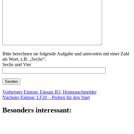
Bitte berechnen sie folgende Aufgabe und antworten mit einer Zahl
als Wort, z.B. „Sechs“:
Sechs und Vier
Beitragsnavigation
Vorheriger
Vorheriger Eintrag:
Einsatz B3, Heimrauchmelder
Nächster
Eintrag:
Nächster Eintrag:
LF20 – Proben für den Start
Eintrag:
Besonders interessant: