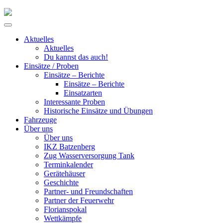
Skip
to
Primary
content
Menu
Aktuelles
Aktuelles
Du kannst das auch!
Einsätze / Proben
Einsätze – Berichte
Einsätze – Berichte
Einsatzarten
Interessante Proben
Historische Einsätze und Übungen
Fahrzeuge
Über uns
Über uns
IKZ Batzenberg
Zug Wasserversorgung Tank
Terminkalender
Gerätehäuser
Geschichte
Partner- und Freundschaften
Partner der Feuerwehr
Florianspokal
Wettkämpfe