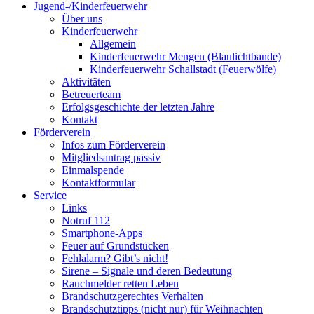
Jugend-/Kinderfeuerwehr
Über uns
Kinderfeuerwehr
Allgemein
Kinderfeuerwehr Mengen (Blaulichtbande)
Kinderfeuerwehr Schallstadt (Feuerwölfe)
Aktivitäten
Betreuerteam
Erfolgsgeschichte der letzten Jahre
Kontakt
Förderverein
Infos zum Förderverein
Mitgliedsantrag passiv
Einmalspende
Kontaktformular
Service
Links
Notruf 112
Smartphone-Apps
Feuer auf Grundstücken
Fehlalarm? Gibt’s nicht!
Sirene – Signale und deren Bedeutung
Rauchmelder retten Leben
Brandschutzgerechtes Verhalten
Brandschutztipps (nicht nur) für Weihnachten