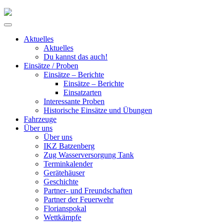
Skip
to
Primary
content
Menu
Aktuelles
Aktuelles
Du kannst das auch!
Einsätze / Proben
Einsätze – Berichte
Einsätze – Berichte
Einsatzarten
Interessante Proben
Historische Einsätze und Übungen
Fahrzeuge
Über uns
Über uns
IKZ Batzenberg
Zug Wasserversorgung Tank
Terminkalender
Gerätehäuser
Geschichte
Partner- und Freundschaften
Partner der Feuerwehr
Florianspokal
Wettkämpfe