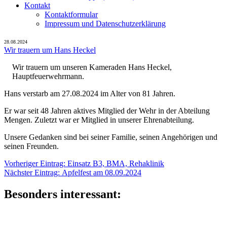
Kontakt
Kontaktformular
Impressum und Datenschutzerklärung
28.08.2024
Wir trauern um Hans Heckel
Wir trauern um unseren Kameraden Hans Heckel,
Hauptfeuerwehrmann.
Hans verstarb am 27.08.2024 im Alter von 81 Jahren.
Er war seit 48 Jahren aktives Mitglied der Wehr in der Abteilung
Mengen. Zuletzt war er Mitglied in unserer Ehrenabteilung.
Unsere Gedanken sind bei seiner Familie, seinen Angehörigen und
seinen Freunden.
Beitragsnavigation
Vorheriger
Vorheriger Eintrag:
Einsatz B3, BMA, Rehaklinik
Nächster
Eintrag:
Nächster Eintrag:
Apfelfest am 08.09.2024
Eintrag:
Besonders interessant: