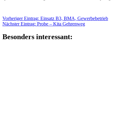
Beitragsnavigation
Vorheriger
Vorheriger Eintrag:
Einsatz B3, BMA, Gewerbebetrieb
Nächster
Eintrag:
Nächster Eintrag:
Probe – Kita Gehrenweg
Eintrag:
Besonders interessant: