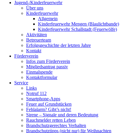
Jugend-/Kinderfeuerwehr
Über uns
Kinderfeuerwehr
Allgemein
Kinderfeuerwehr Mengen (Blaulichtbande)
Kinderfeuerwehr Schallstadt (Feuerwölfe)
Aktivitäten
Betreuerteam
Erfolgsgeschichte der letzten Jahre
Kontakt
Förderverein
Infos zum Förderverein
Mitgliedsantrag passiv
Einmalspende
Kontaktformular
Service
Links
Notruf 112
Smartphone-Apps
Feuer auf Grundstücken
Fehlalarm? Gibt’s nicht!
Sirene – Signale und deren Bedeutung
Rauchmelder retten Leben
Brandschutzgerechtes Verhalten
Brandschutztipps (nicht nur) für Weihnachten