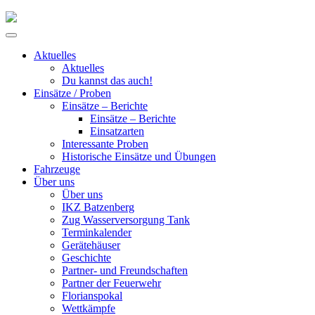
Skip
to
Primary
content
Menu
Aktuelles
Aktuelles
Du kannst das auch!
Einsätze / Proben
Einsätze – Berichte
Einsätze – Berichte
Einsatzarten
Interessante Proben
Historische Einsätze und Übungen
Fahrzeuge
Über uns
Über uns
IKZ Batzenberg
Zug Wasserversorgung Tank
Terminkalender
Gerätehäuser
Geschichte
Partner- und Freundschaften
Partner der Feuerwehr
Florianspokal
Wettkämpfe