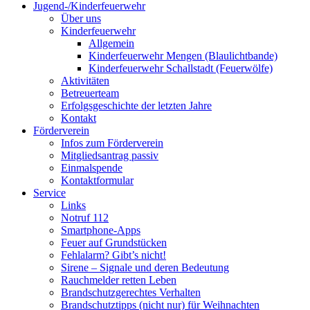
Jugend-/Kinderfeuerwehr
Über uns
Kinderfeuerwehr
Allgemein
Kinderfeuerwehr Mengen (Blaulichtbande)
Kinderfeuerwehr Schallstadt (Feuerwölfe)
Aktivitäten
Betreuerteam
Erfolgsgeschichte der letzten Jahre
Kontakt
Förderverein
Infos zum Förderverein
Mitgliedsantrag passiv
Einmalspende
Kontaktformular
Service
Links
Notruf 112
Smartphone-Apps
Feuer auf Grundstücken
Fehlalarm? Gibt’s nicht!
Sirene – Signale und deren Bedeutung
Rauchmelder retten Leben
Brandschutzgerechtes Verhalten
Brandschutztipps (nicht nur) für Weihnachten