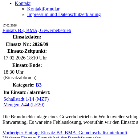
Kontakt
Kontaktformular
Impressum und Datenschutzerklärung
17.02.2026
Einsatz B3, BMA, Gewerbebetrieb
Einsatzdaten:
Einsatz-Nr.: 2026/09
Einsatz-Zeitpunkt:
17.02.2026 18:10 Uhr
Einsatz-Ende:
18:30 Uhr
(Einsatzabbruch)
Kategorie:
B3
Im Einsatz / alarmiert:
Schallstadt 1/14 (MZF)
Mengen 2/44 (LF20)
Die Brandmeldeanlage eines Gewerbebetriebs in Wolfenweiler schlug 
Entwarnung. Es war eine Fehlauslösung, woraufhin wir den Einsatz 
Beitragsnavigation
Vorheriger
Vorheriger Eintrag:
Einsatz B3, BMA, Gemeinschaftsunterkunft
Nächster
Eintrag: