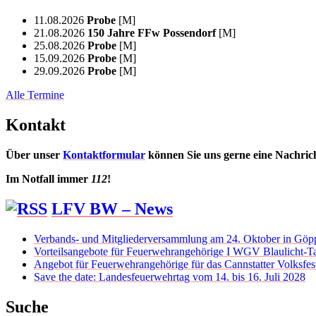
11.08.2026
Probe
[M]
21.08.2026
150 Jahre FFw Possendorf
[M]
25.08.2026
Probe
[M]
15.09.2026
Probe
[M]
29.09.2026
Probe
[M]
Alle Termine
Kontakt
Über unser
Kontaktformular
können Sie uns gerne eine Nachric
Im Notfall immer
112
!
LFV BW – News
Verbands- und Mitgliederversammlung am 24. Oktober in Göp
Vorteilsangebote für Feuerwehrangehörige I WGV Blaulicht-Ta
Angebot für Feuerwehrangehörige für das Cannstatter Volksfes
Save the date: Landesfeuerwehrtag vom 14. bis 16. Juli 2028
Suche