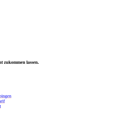
ht zukommen lassen.
pingen
rif
t