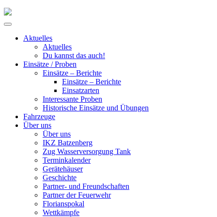
Skip
to
Primary
content
Menu
Aktuelles
Aktuelles
Du kannst das auch!
Einsätze / Proben
Einsätze – Berichte
Einsätze – Berichte
Einsatzarten
Interessante Proben
Historische Einsätze und Übungen
Fahrzeuge
Über uns
Über uns
IKZ Batzenberg
Zug Wasserversorgung Tank
Terminkalender
Gerätehäuser
Geschichte
Partner- und Freundschaften
Partner der Feuerwehr
Florianspokal
Wettkämpfe