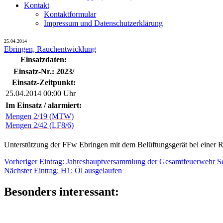
Kontakt
Kontaktformular
Impressum und Datenschutzerklärung
25.04.2014
Ebringen, Rauchentwicklung
Einsatzdaten:
Einsatz-Nr.: 2023/
Einsatz-Zeitpunkt:
25.04.2014 00:00 Uhr
Im Einsatz / alarmiert:
Mengen 2/19 (MTW)
Mengen 2/42 (LF8/6)
Unterstützung der FFw Ebringen mit dem Belüftungsgerät bei einer 
Beitragsnavigation
Vorheriger
Vorheriger Eintrag:
Jahreshauptversammlung der Gesamtfeuerwehr Sc
Nächster
Eintrag:
Nächster Eintrag:
H1: Öl ausgelaufen
Eintrag:
Besonders interessant: