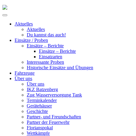
Skip
to
Primary
content
Menu
Aktuelles
Aktuelles
Du kannst das auch!
Einsätze / Proben
Einsätze – Berichte
Einsätze – Berichte
Einsatzarten
Interessante Proben
Historische Einsätze und Übungen
Fahrzeuge
Über uns
Über uns
IKZ Batzenberg
Zug Wasserversorgung Tank
Terminkalender
Gerätehäuser
Geschichte
Partner- und Freundschaften
Partner der Feuerwehr
Florianspokal
Wettkämpfe