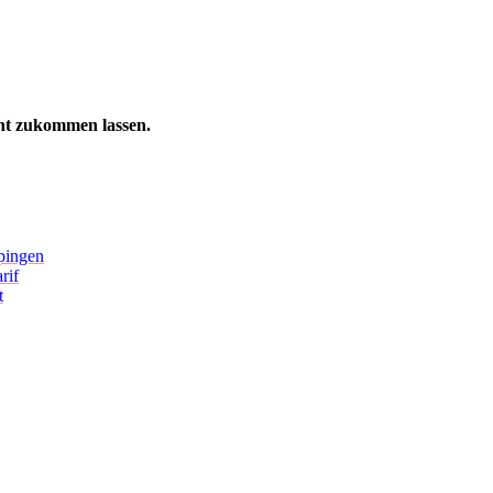
ht zukommen lassen.
pingen
rif
t