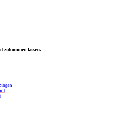
ht zukommen lassen.
pingen
rif
t