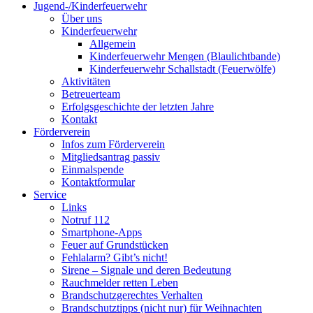
Jugend-/Kinderfeuerwehr
Über uns
Kinderfeuerwehr
Allgemein
Kinderfeuerwehr Mengen (Blaulichtbande)
Kinderfeuerwehr Schallstadt (Feuerwölfe)
Aktivitäten
Betreuerteam
Erfolgsgeschichte der letzten Jahre
Kontakt
Förderverein
Infos zum Förderverein
Mitgliedsantrag passiv
Einmalspende
Kontaktformular
Service
Links
Notruf 112
Smartphone-Apps
Feuer auf Grundstücken
Fehlalarm? Gibt’s nicht!
Sirene – Signale und deren Bedeutung
Rauchmelder retten Leben
Brandschutzgerechtes Verhalten
Brandschutztipps (nicht nur) für Weihnachten