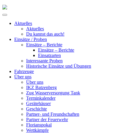
Skip
to
Primary
content
Menu
Aktuelles
Aktuelles
Du kannst das auch!
Einsätze / Proben
Einsätze – Berichte
Einsätze – Berichte
Einsatzarten
Interessante Proben
Historische Einsätze und Übungen
Fahrzeuge
Über uns
Über uns
IKZ Batzenberg
Zug Wasserversorgung Tank
Terminkalender
Gerätehäuser
Geschichte
Partner- und Freundschaften
Partner der Feuerwehr
Florianspokal
Wettkämpfe