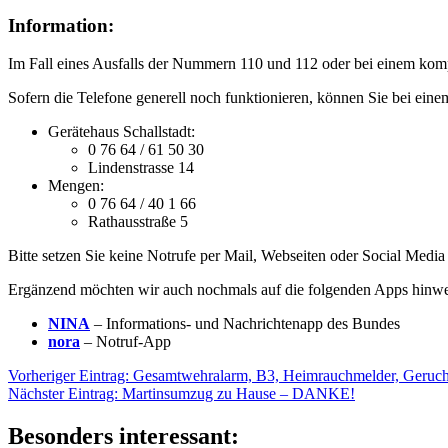
Information:
Im Fall eines Ausfalls der Nummern 110 und 112 oder bei einem komp
Sofern die Telefone generell noch funktionieren, können Sie bei ein
Gerätehaus Schallstadt:
0 76 64 / 61 50 30
Lindenstrasse 14
Mengen:
0 76 64 / 40 1 66
Rathausstraße 5
Bitte setzen Sie keine Notrufe per Mail, Webseiten oder Social Media
Ergänzend möchten wir auch nochmals auf die folgenden Apps hinweise
NINA
– Informations- und Nachrichtenapp des Bundes
nora
– Notruf-App
Beitragsnavigation
Vorheriger
Vorheriger Eintrag:
Gesamtwehralarm, B3, Heimrauchmelder, Geruch
Nächster
Eintrag:
Nächster Eintrag:
Martinsumzug zu Hause – DANKE!
Eintrag:
Besonders interessant: