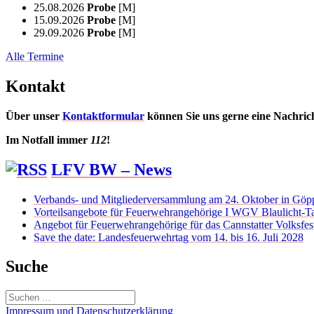
25.08.2026
Probe
[M]
15.09.2026
Probe
[M]
29.09.2026
Probe
[M]
Alle Termine
Kontakt
Über unser
Kontaktformular
können Sie uns gerne eine Nachric
Im Notfall immer
112
!
LFV BW – News
Verbands- und Mitgliederversammlung am 24. Oktober in Göp
Vorteilsangebote für Feuerwehrangehörige I WGV Blaulicht-Ta
Angebot für Feuerwehrangehörige für das Cannstatter Volksfes
Save the date: Landesfeuerwehrtag vom 14. bis 16. Juli 2028
Suche
Suchen
nach:
Impressum und Datenschutzerklärung