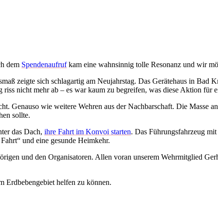
ach dem
Spendenaufruf
kam eine wahnsinnig tolle Resonanz und wir mö
maß zeigte sich schlagartig am Neujahrstag. Das Gerätehaus in Bad 
s nicht mehr ab – es war kaum zu begreifen, was diese Aktion für ei
Nacht. Genauso wie weitere Wehren aus der Nachbarschaft. Die Masse an
en sollte.
nter das Dach,
ihre Fahrt im Konvoi starten
. Das Führungsfahrzeug mit
 Fahrt“ und eine gesunde Heimkehr.
rigen und den Organisatoren. Allen voran unserem Wehrmitglied Gerhar
im Erdbebengebiet helfen zu können.