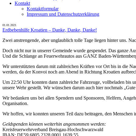
Kontakt
Kontaktformular
Impressum und Datenschutzerklärung
01.01.2021
Erdbebenhilfe Kroatien – Danke, Danke, Danke!
Zwei anstrengende, aber unglaublich tolle Tage liegen hinter uns. N
Doch nicht nur in unserer Gemeinde wurde gespendet. Das ganze Aus
Und die Schlange an Feuerwehrautos aus GANZ Baden-Württemberg ris
Wir unterstützten darum mit zahlreichen Kräften vor Ort bis in die 
werden, da der Konvoi noch am Abend in Richtung Kroatien aufbrech
Um 22:50 Uhr konnten dann zahlreiche Fahrzeuge, vollbeladen bis u
unsere Wehr gestellt. Wir wünschen darum auch hier nochmals „Gute
Wir bedanken uns bei allen Spendern und Sponsoren, Helfern, Angehö
Organisation.
Wir hoffen, wir konnten unseren Teil dazu beitragen, den Menschen 
Geldspenden können weiterhin angenommen werden:
Kreisfeuerwehrverband Breisgau-Hochschwarzwald
IBAN: DE59 6805 2328 0001 1639 55