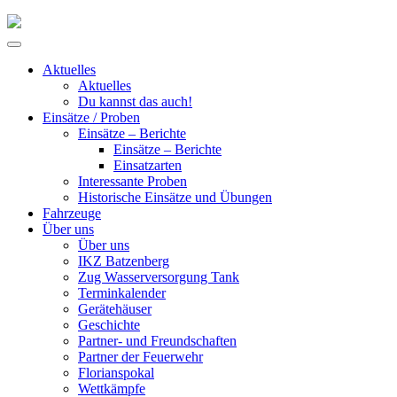
Skip
to
Primary
content
Menu
Aktuelles
Aktuelles
Du kannst das auch!
Einsätze / Proben
Einsätze – Berichte
Einsätze – Berichte
Einsatzarten
Interessante Proben
Historische Einsätze und Übungen
Fahrzeuge
Über uns
Über uns
IKZ Batzenberg
Zug Wasserversorgung Tank
Terminkalender
Gerätehäuser
Geschichte
Partner- und Freundschaften
Partner der Feuerwehr
Florianspokal
Wettkämpfe