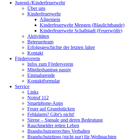
Jugend-/Kinderfeuerwehr
Über uns
Kinderfeuerwehr
Allgemein
Kinderfeuerwehr Mengen (Blaulichtbande)
Kinderfeuerwehr Schallstadt (Feuerwölfe)
Aktivitäten
Betreuerteam
Erfolgsgeschichte der letzten Jahre
Kontakt
Förderverein
Infos zum Förderverein
Mitgliedsantrag passiv
Einmalspende
Kontaktformular
Service
Links
Notruf 112
Smartphone-Apps
Feuer auf Grundstücken
Fehlalarm? Gibt’s nicht!
Sirene – Signale und deren Bedeutung
Rauchmelder retten Leben
Brandschutzgerechtes Verhalten
Brandschutztipps (nicht nur) für Weihnachten