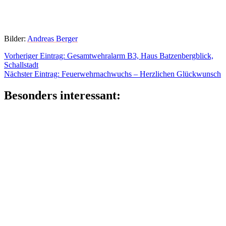
Bilder:
Andreas Berger
Beitragsnavigation
Vorheriger
Vorheriger Eintrag:
Gesamtwehralarm B3, Haus Batzenbergblick,
Eintrag:
Schallstadt
Nächster
Nächster Eintrag:
Feuerwehrnachwuchs – Herzlichen Glückwunsch
Eintrag:
Besonders interessant: