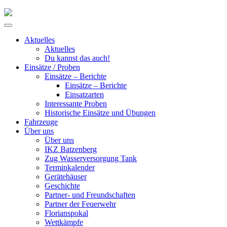
Skip
to
Primary
content
Menu
Aktuelles
Aktuelles
Du kannst das auch!
Einsätze / Proben
Einsätze – Berichte
Einsätze – Berichte
Einsatzarten
Interessante Proben
Historische Einsätze und Übungen
Fahrzeuge
Über uns
Über uns
IKZ Batzenberg
Zug Wasserversorgung Tank
Terminkalender
Gerätehäuser
Geschichte
Partner- und Freundschaften
Partner der Feuerwehr
Florianspokal
Wettkämpfe