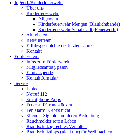
Jugend-/Kinderfeuerwehr
Über uns
Kinderfeuerwehr
Allgemein
Kinderfeuerwehr Mengen (Blaulichtbande)
Kinderfeuerwehr Schallstadt (Feuerwölfe)
Aktivitäten
Betreuerteam
Erfolgsgeschichte der letzten Jahre
Kontakt
Förderverein
Infos zum Förderverein
Mitgliedsantrag passiv
Einmalspende
Kontaktformular
Service
Links
Notruf 112
Smartphone-Apps
Feuer auf Grundstücken
Fehlalarm? Gibt’s nicht!
Sirene – Signale und deren Bedeutung
Rauchmelder retten Leben
Brandschutzgerechtes Verhalten
Brandschutztipps (nicht nur) für Weihnachten