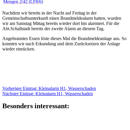
Mengen 2/42 (LF8/6)
Nachdem wir bereits in der Nacht auf Freitag in der
Gemeinschaftsunterkunft einen Brandmeldealarm hatten, wurden
wir am Samstag Mittag bereits wieder dort hin alarmiert. Für die
Abt.Schallstadt bereits der zweite Alarm an diesem Tag.
Angebranntes Essen löste dieses Mal die Brandmeldeanlage aus. So
konnten wir nach Erkundung und dem Zurücksetzen der Anlage
wieder einrücken.
Beitragsnavigation
Vorheriger
Vorheriger Eintrag:
Kleinalarm H1, Wasserschaden
Nächster
Eintrag:
Nächster Eintrag:
Kleinalarm H1, Wasserschaden
Eintrag:
Besonders interessant: