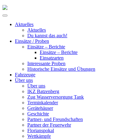
Skip
to
Primary
content
Menu
Aktuelles
Aktuelles
Du kannst das auch!
Einsätze / Proben
Einsätze – Berichte
Einsätze – Berichte
Einsatzarten
Interessante Proben
Historische Einsätze und Übungen
Fahrzeuge
Über uns
Über uns
IKZ Batzenberg
Zug Wasserversorgung Tank
Terminkalender
Gerätehäuser
Geschichte
Partner- und Freundschaften
Partner der Feuerwehr
Florianspokal
Wettkämpfe