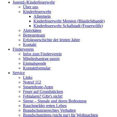
Jugend-/Kinderfeuerwehr
Über uns
Kinderfeuerwehr
Allgemein
Kinderfeuerwehr Mengen (Blaulichtbande)
Kinderfeuerwehr Schallstadt (Feuerwölfe)
Aktivitäten
Betreuerteam
Erfolgsgeschichte der letzten Jahre
Kontakt
Förderverein
Infos zum Förderverein
Mitgliedsantrag passiv
Einmalspende
Kontaktformular
Service
Links
Notruf 112
Smartphone-Apps
Feuer auf Grundstücken
Fehlalarm? Gibt’s nicht!
Sirene – Signale und deren Bedeutung
Rauchmelder retten Leben
Brandschutzgerechtes Verhalten
Brandschutztipps (nicht nur) für Weihnachten