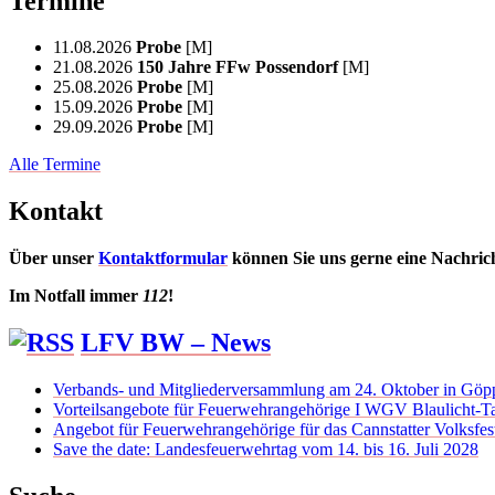
Termine
11.08.2026
Probe
[M]
21.08.2026
150 Jahre FFw Possendorf
[M]
25.08.2026
Probe
[M]
15.09.2026
Probe
[M]
29.09.2026
Probe
[M]
Alle Termine
Kontakt
Über unser
Kontaktformular
können Sie uns gerne eine Nachric
Im Notfall immer
112
!
LFV BW – News
Verbands- und Mitgliederversammlung am 24. Oktober in Göp
Vorteilsangebote für Feuerwehrangehörige I WGV Blaulicht-Ta
Angebot für Feuerwehrangehörige für das Cannstatter Volksfes
Save the date: Landesfeuerwehrtag vom 14. bis 16. Juli 2028