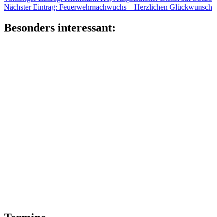
Beitragsnavigation
Nächster
Eintrag:
Nächster Eintrag:
Feuerwehrnachwuchs – Herzlichen Glückwunsch
Eintrag:
Besonders interessant: