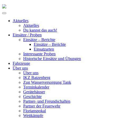
Skip
to
Primary
content
Menu
Aktuelles
Aktuelles
Du kannst das auch!
Einsätze / Proben
Einsätze – Berichte
Einsätze – Berichte
Einsatzarten
Interessante Proben
Historische Einsätze und Übungen
Fahrzeuge
Über uns
Über uns
IKZ Batzenberg
Zug Wasserversorgung Tank
Terminkalender
Gerätehäuser
Geschichte
Partner- und Freundschaften
Partner der Feuerwehr
Florianspokal
Wettkämpfe