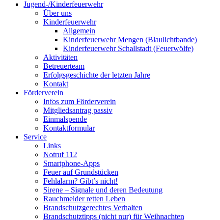
Jugend-/Kinderfeuerwehr
Über uns
Kinderfeuerwehr
Allgemein
Kinderfeuerwehr Mengen (Blaulichtbande)
Kinderfeuerwehr Schallstadt (Feuerwölfe)
Aktivitäten
Betreuerteam
Erfolgsgeschichte der letzten Jahre
Kontakt
Förderverein
Infos zum Förderverein
Mitgliedsantrag passiv
Einmalspende
Kontaktformular
Service
Links
Notruf 112
Smartphone-Apps
Feuer auf Grundstücken
Fehlalarm? Gibt’s nicht!
Sirene – Signale und deren Bedeutung
Rauchmelder retten Leben
Brandschutzgerechtes Verhalten
Brandschutztipps (nicht nur) für Weihnachten