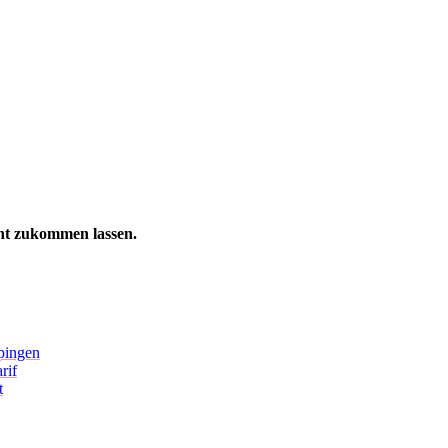
ht zukommen lassen.
pingen
rif
t