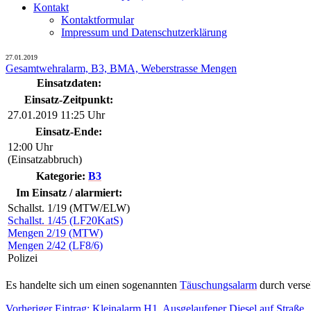
Kontakt
Kontaktformular
Impressum und Datenschutzerklärung
27.01.2019
Gesamtwehralarm, B3, BMA, Weberstrasse Mengen
Einsatzdaten:
Einsatz-Zeitpunkt:
27.01.2019 11:25 Uhr
Einsatz-Ende:
12:00 Uhr
(Einsatzabbruch)
Kategorie:
B3
Im Einsatz / alarmiert:
Schallst. 1/19 (MTW/ELW)
Schallst. 1/45 (LF20KatS)
Mengen 2/19 (MTW)
Mengen 2/42 (LF8/6)
Polizei
Es handelte sich um einen sogenannten
Täuschungsalarm
durch verse
Vorheriger
Vorheriger Eintrag:
Kleinalarm H1, Ausgelaufener Diesel auf Straße