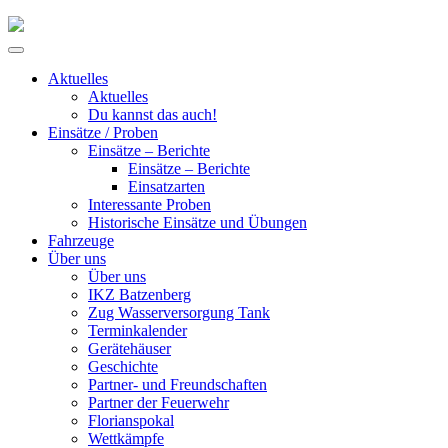
Skip
to
Primary
content
Menu
Aktuelles
Aktuelles
Du kannst das auch!
Einsätze / Proben
Einsätze – Berichte
Einsätze – Berichte
Einsatzarten
Interessante Proben
Historische Einsätze und Übungen
Fahrzeuge
Über uns
Über uns
IKZ Batzenberg
Zug Wasserversorgung Tank
Terminkalender
Gerätehäuser
Geschichte
Partner- und Freundschaften
Partner der Feuerwehr
Florianspokal
Wettkämpfe