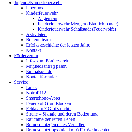
Jugend-/Kinderfeuerwehr
Über uns
Kinderfeuerwehr
Allgemein
Kinderfeuerwehr Mengen (Blaulichtbande)
Kinderfeuerwehr Schallstadt (Feuerwölfe)
Aktivitäten
Betreuerteam
Erfolgsgeschichte der letzten Jahre
Kontakt
Förderverein
Infos zum Förderverein
Mitgliedsantrag passiv
Einmalspende
Kontaktformular
Service
Links
Notruf 112
Smartphone-Apps
Feuer auf Grundstücken
Fehlalarm? Gibt’s nicht!
Sirene – Signale und deren Bedeutung
Rauchmelder retten Leben
Brandschutzgerechtes Verhalten
Brandschutztipps (nicht nur) für Weihnachten