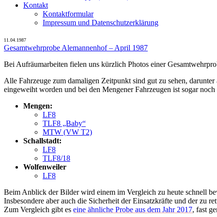
Kontakt
Kontaktformular
Impressum und Datenschutzerklärung
11.04.1987
Gesamtwehrprobe Alemannenhof – April 1987
Bei Aufräumarbeiten fielen uns kürzlich Photos einer Gesamtwehrpro
Alle Fahrzeuge zum damaligen Zeitpunkt sind gut zu sehen, darunter
eingeweiht worden und bei den Mengener Fahrzeugen ist sogar noch
Mengen:
LF8
TLF8 „Baby“
MTW (VW T2)
Schallstadt:
LF8
TLF8/18
Wolfenweiler
LF8
Beim Anblick der Bilder wird einem im Vergleich zu heute schnell bew
Insbesondere aber auch die Sicherheit der Einsatzkräfte und der zu 
Zum Vergleich gibt es
eine ähnliche Probe aus dem Jahr 2017
, fast g