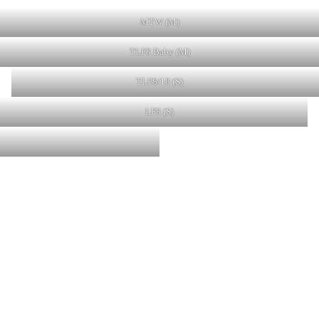
MTW (M)
TLF8 Baby (M)
TLF8/18 (S)
LF8 (S)