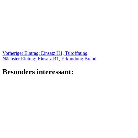
Beitragsnavigation
Vorheriger
Vorheriger Eintrag:
Einsatz H1, Türöffnung
Nächster
Eintrag:
Nächster Eintrag:
Einsatz B1, Erkundung Brand
Eintrag:
Besonders interessant: