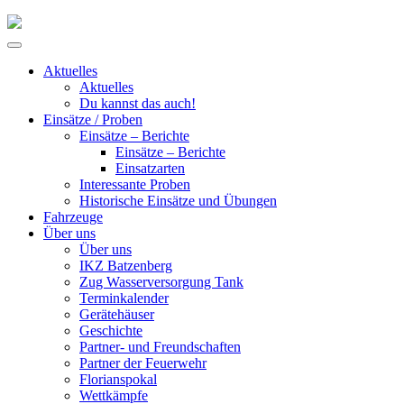
Skip
to
Primary
content
Menu
Aktuelles
Aktuelles
Du kannst das auch!
Einsätze / Proben
Einsätze – Berichte
Einsätze – Berichte
Einsatzarten
Interessante Proben
Historische Einsätze und Übungen
Fahrzeuge
Über uns
Über uns
IKZ Batzenberg
Zug Wasserversorgung Tank
Terminkalender
Gerätehäuser
Geschichte
Partner- und Freundschaften
Partner der Feuerwehr
Florianspokal
Wettkämpfe