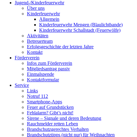
Jugend-/Kinderfeuerwehr
Über uns
Kinderfeuerwehr
Allgemein
Kinderfeuerwehr Mengen (Blaulichtbande)
Kinderfeuerwehr Schallstadt (Feuerwölfe)
Aktivitäten
Betreuerteam
Erfolgsgeschichte der letzten Jahre
Kontakt
Förderverein
Infos zum Förderverein
Mitgliedsantrag passiv
Einmalspende
Kontaktformular
Service
Links
Notruf 112
Smartphone-Apps
Feuer auf Grundstücken
Fehlalarm? Gibt’s nicht!
Sirene – Signale und deren Bedeutung
Rauchmelder retten Leben
Brandschutzgerechtes Verhalten
Brandschutztipps (nicht nur) für Weihnachten