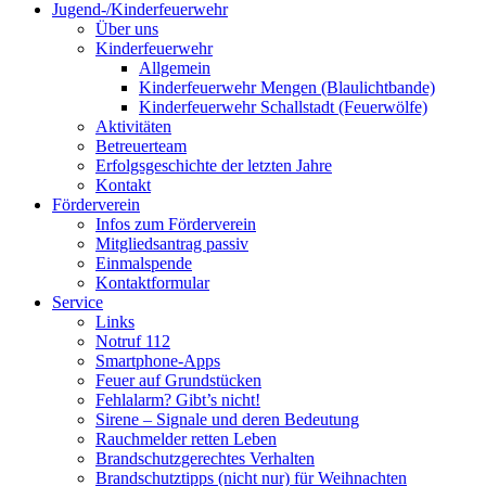
Jugend-/Kinderfeuerwehr
Über uns
Kinderfeuerwehr
Allgemein
Kinderfeuerwehr Mengen (Blaulichtbande)
Kinderfeuerwehr Schallstadt (Feuerwölfe)
Aktivitäten
Betreuerteam
Erfolgsgeschichte der letzten Jahre
Kontakt
Förderverein
Infos zum Förderverein
Mitgliedsantrag passiv
Einmalspende
Kontaktformular
Service
Links
Notruf 112
Smartphone-Apps
Feuer auf Grundstücken
Fehlalarm? Gibt’s nicht!
Sirene – Signale und deren Bedeutung
Rauchmelder retten Leben
Brandschutzgerechtes Verhalten
Brandschutztipps (nicht nur) für Weihnachten