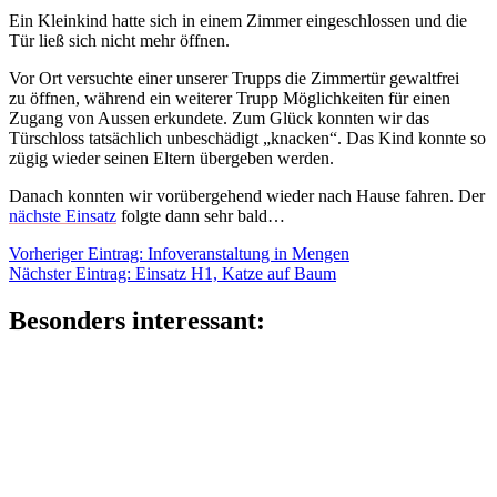
Ein Kleinkind hatte sich in einem Zimmer eingeschlossen und die
Tür ließ sich nicht mehr öffnen.
Vor Ort versuchte einer unserer Trupps die Zimmertür gewaltfrei
zu öffnen, während ein weiterer Trupp Möglichkeiten für einen
Zugang von Aussen erkundete. Zum Glück konnten wir das
Türschloss tatsächlich unbeschädigt „knacken“. Das Kind konnte so
zügig wieder seinen Eltern übergeben werden.
Danach konnten wir vorübergehend wieder nach Hause fahren. Der
nächste Einsatz
folgte dann sehr bald…
Beitragsnavigation
Vorheriger
Vorheriger Eintrag:
Infoveranstaltung in Mengen
Nächster
Eintrag:
Nächster Eintrag:
Einsatz H1, Katze auf Baum
Eintrag:
Besonders interessant: