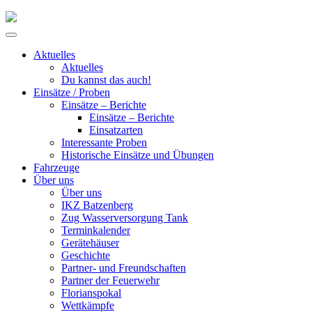
Skip
to
Primary
content
Menu
Aktuelles
Aktuelles
Du kannst das auch!
Einsätze / Proben
Einsätze – Berichte
Einsätze – Berichte
Einsatzarten
Interessante Proben
Historische Einsätze und Übungen
Fahrzeuge
Über uns
Über uns
IKZ Batzenberg
Zug Wasserversorgung Tank
Terminkalender
Gerätehäuser
Geschichte
Partner- und Freundschaften
Partner der Feuerwehr
Florianspokal
Wettkämpfe