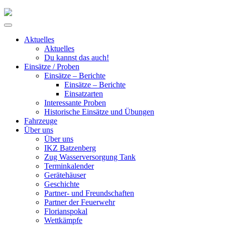
Skip
to
Primary
content
Menu
Aktuelles
Aktuelles
Du kannst das auch!
Einsätze / Proben
Einsätze – Berichte
Einsätze – Berichte
Einsatzarten
Interessante Proben
Historische Einsätze und Übungen
Fahrzeuge
Über uns
Über uns
IKZ Batzenberg
Zug Wasserversorgung Tank
Terminkalender
Gerätehäuser
Geschichte
Partner- und Freundschaften
Partner der Feuerwehr
Florianspokal
Wettkämpfe