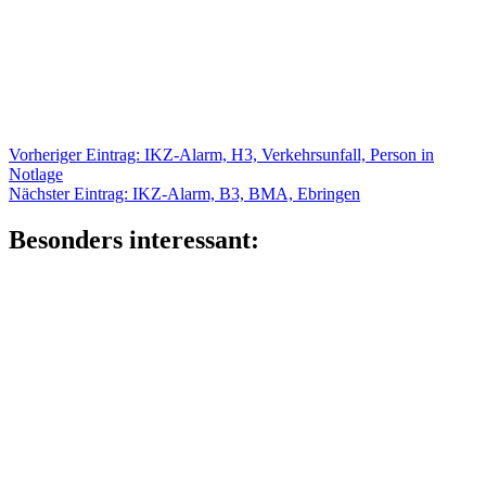
Beitragsnavigation
Vorheriger
Vorheriger Eintrag:
IKZ-Alarm, H3, Verkehrsunfall, Person in
Eintrag:
Notlage
Nächster
Nächster Eintrag:
IKZ-Alarm, B3, BMA, Ebringen
Eintrag:
Besonders interessant: