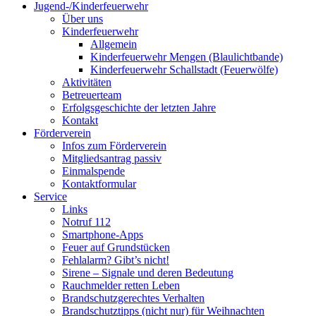
Jugend-/Kinderfeuerwehr
Über uns
Kinderfeuerwehr
Allgemein
Kinderfeuerwehr Mengen (Blaulichtbande)
Kinderfeuerwehr Schallstadt (Feuerwölfe)
Aktivitäten
Betreuerteam
Erfolgsgeschichte der letzten Jahre
Kontakt
Förderverein
Infos zum Förderverein
Mitgliedsantrag passiv
Einmalspende
Kontaktformular
Service
Links
Notruf 112
Smartphone-Apps
Feuer auf Grundstücken
Fehlalarm? Gibt’s nicht!
Sirene – Signale und deren Bedeutung
Rauchmelder retten Leben
Brandschutzgerechtes Verhalten
Brandschutztipps (nicht nur) für Weihnachten