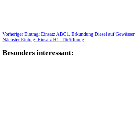
Beitragsnavigation
Vorheriger
Vorheriger Eintrag:
Einsatz ABC1, Erkundung Diesel auf Gewässer
Nächster
Eintrag:
Nächster Eintrag:
Einsatz H1, Türöffnung
Eintrag:
Besonders interessant: