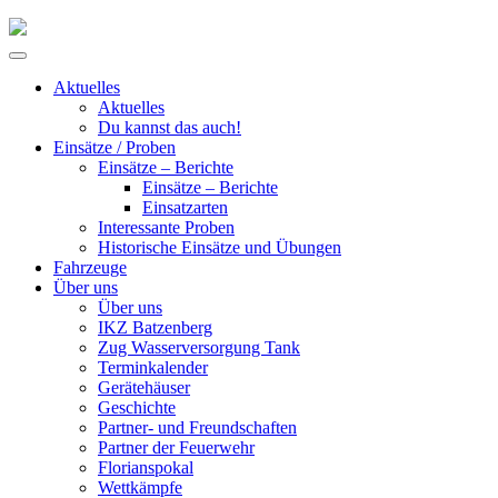
Skip
to
Primary
content
Menu
Aktuelles
Aktuelles
Du kannst das auch!
Einsätze / Proben
Einsätze – Berichte
Einsätze – Berichte
Einsatzarten
Interessante Proben
Historische Einsätze und Übungen
Fahrzeuge
Über uns
Über uns
IKZ Batzenberg
Zug Wasserversorgung Tank
Terminkalender
Gerätehäuser
Geschichte
Partner- und Freundschaften
Partner der Feuerwehr
Florianspokal
Wettkämpfe