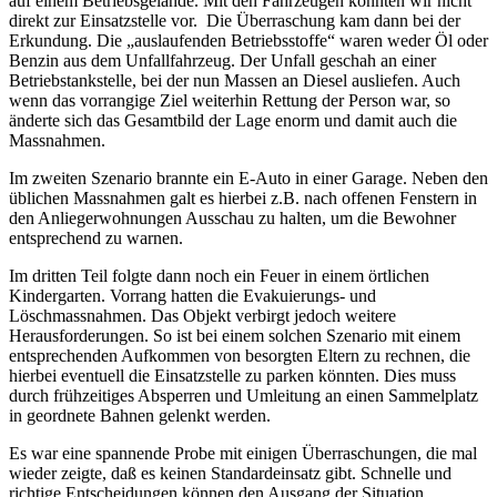
auf einem Betriebsgelände. Mit den Fahrzeugen konnten wir nicht
direkt zur Einsatzstelle vor. Die Überraschung kam dann bei der
Erkundung. Die „auslaufenden Betriebsstoffe“ waren weder Öl oder
Benzin aus dem Unfallfahrzeug. Der Unfall geschah an einer
Betriebstankstelle, bei der nun Massen an Diesel ausliefen. Auch
wenn das vorrangige Ziel weiterhin Rettung der Person war, so
änderte sich das Gesamtbild der Lage enorm und damit auch die
Massnahmen.
Im zweiten Szenario brannte ein E-Auto in einer Garage. Neben den
üblichen Massnahmen galt es hierbei z.B. nach offenen Fenstern in
den Anliegerwohnungen Ausschau zu halten, um die Bewohner
entsprechend zu warnen.
Im dritten Teil folgte dann noch ein Feuer in einem örtlichen
Kindergarten. Vorrang hatten die Evakuierungs- und
Löschmassnahmen. Das Objekt verbirgt jedoch weitere
Herausforderungen. So ist bei einem solchen Szenario mit einem
entsprechenden Aufkommen von besorgten Eltern zu rechnen, die
hierbei eventuell die Einsatzstelle zu parken könnten. Dies muss
durch frühzeitiges Absperren und Umleitung an einen Sammelplatz
in geordnete Bahnen gelenkt werden.
Es war eine spannende Probe mit einigen Überraschungen, die mal
wieder zeigte, daß es keinen Standardeinsatz gibt. Schnelle und
richtige Entscheidungen können den Ausgang der Situation