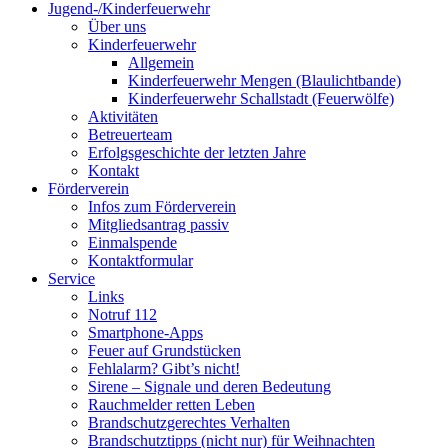
Jugend-/Kinderfeuerwehr
Über uns
Kinderfeuerwehr
Allgemein
Kinderfeuerwehr Mengen (Blaulichtbande)
Kinderfeuerwehr Schallstadt (Feuerwölfe)
Aktivitäten
Betreuerteam
Erfolgsgeschichte der letzten Jahre
Kontakt
Förderverein
Infos zum Förderverein
Mitgliedsantrag passiv
Einmalspende
Kontaktformular
Service
Links
Notruf 112
Smartphone-Apps
Feuer auf Grundstücken
Fehlalarm? Gibt’s nicht!
Sirene – Signale und deren Bedeutung
Rauchmelder retten Leben
Brandschutzgerechtes Verhalten
Brandschutztipps (nicht nur) für Weihnachten